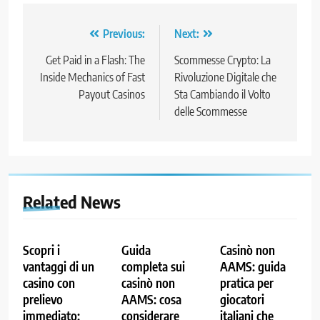
Post
Previous:
Next:
navigation
Get Paid in a Flash: The
Scommesse Crypto: La
Inside Mechanics of Fast
Rivoluzione Digitale che
Payout Casinos
Sta Cambiando il Volto
delle Scommesse
Related News
Scopri i
Guida
Casinò non
vantaggi di un
completa sui
AAMS: guida
casino con
casinò non
pratica per
prelievo
AAMS: cosa
giocatori
immediato:
considerare
italiani che