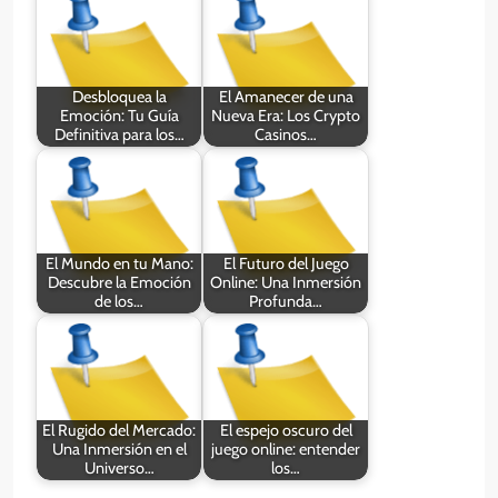
Desbloquea la
El Amanecer de una
Emoción: Tu Guía
Nueva Era: Los Crypto
Definitiva para los…
Casinos…
El Mundo en tu Mano:
El Futuro del Juego
Descubre la Emoción
Online: Una Inmersión
de los…
Profunda…
El Rugido del Mercado:
El espejo oscuro del
Una Inmersión en el
juego online: entender
Universo…
los…