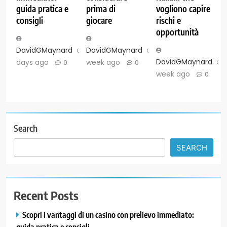
guida pratica e
prima di
vogliono capire
consigli
giocare
rischi e
opportunità
DavidGMaynard
2
DavidGMaynard
1
DavidGMaynard
days ago
week ago
0
0
week ago
0
Search
SEARCH
Recent Posts
Scopri i vantaggi di un casino con prelievo immediato:
guida pratica e consigli