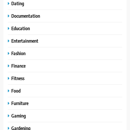
Dating
Documentation
Education
Entertainment
Fashion
Finance
Fitness
Food
Furniture
Gaming
Gardening