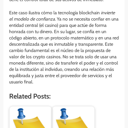
Este caso ilustra cómo la tecnología blockchain
invierte
el modelo de confianza
. Ya no se necesita confiar en una
entidad central (el casino) para que actúe de forma
honrada con tu dinero. En su lugar, se confía en un
código abierto, en un protocolo matemático y en una red
descentralizada que es inmutable y transparente. Este
cambio fundamental es el núcleo de la propuesta de
valor de los crypto casinos. No se trata solo de usar una
moneda diferente, sino de transferir el poder y el control
de la institución al individuo, creando una relación más
equilibrada y justa entre el proveedor de servicios y el
usuario final.
Related Posts: