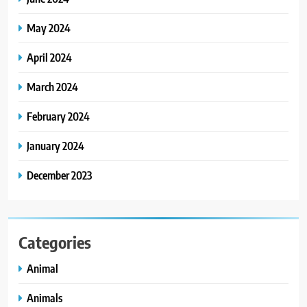
May 2024
April 2024
March 2024
February 2024
January 2024
December 2023
Categories
Animal
Animals