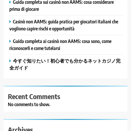
Guida completa sui casinò non AAMS: cosa considerare
prima di giocare
Casinò non AAMS: guida pratica per giocatori italiani che
vogliono capire rischi e opportunità
Guida completa ai casinò non AAMS: cosa sono, come
riconoscerli e come tutelarsi
今すぐ知りたい！初心者でも分かるネットカジノ完
全ガイド
Recent Comments
No comments to show.
Archives