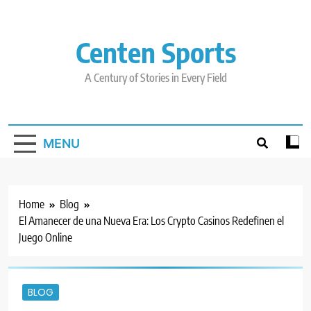
Skip
to
content
Centen Sports
A Century of Stories in Every Field
MENU
Home
Blog
El Amanecer de una Nueva Era: Los Crypto Casinos Redefinen el
Juego Online
BLOG