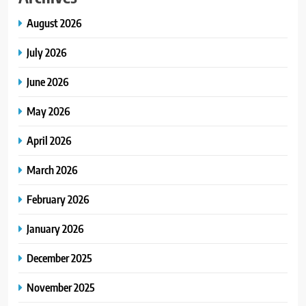
August 2026
July 2026
June 2026
May 2026
April 2026
March 2026
February 2026
January 2026
December 2025
November 2025