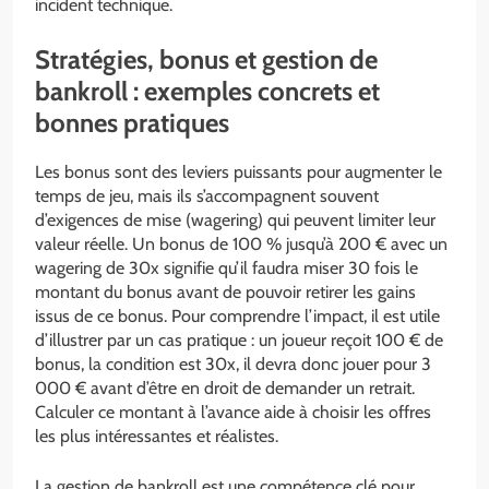
incident technique.
Stratégies, bonus et gestion de
bankroll : exemples concrets et
bonnes pratiques
Les bonus sont des leviers puissants pour augmenter le
temps de jeu, mais ils s’accompagnent souvent
d’exigences de mise (wagering) qui peuvent limiter leur
valeur réelle. Un bonus de 100 % jusqu’à 200 € avec un
wagering de 30x signifie qu’il faudra miser 30 fois le
montant du bonus avant de pouvoir retirer les gains
issus de ce bonus. Pour comprendre l’impact, il est utile
d’illustrer par un cas pratique : un joueur reçoit 100 € de
bonus, la condition est 30x, il devra donc jouer pour 3
000 € avant d’être en droit de demander un retrait.
Calculer ce montant à l’avance aide à choisir les offres
les plus intéressantes et réalistes.
La gestion de bankroll est une compétence clé pour