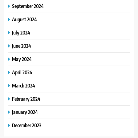
September 2024
August 2024
July 2024
June 2024
May 2024
April 2024
March 2024
February 2024
January 2024
December 2023