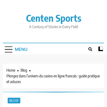
Skip
to
content
Centen Sports
A Century of Stories in Every Field
MENU
Home
Blog
Plongez dans l’univers du casino en ligne francais : guide pratique
et astuces
BLOG