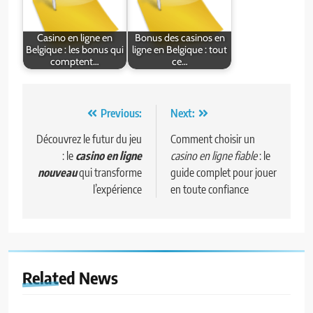
Casino en ligne en
Bonus des casinos en
Belgique : les bonus qui
ligne en Belgique : tout
comptent…
ce…
Post
Previous:
Next:
navigation
Découvrez le futur du jeu
Comment choisir un
: le
casino en ligne
casino en ligne fiable
: le
nouveau
qui transforme
guide complet pour jouer
l’expérience
en toute confiance
Related News