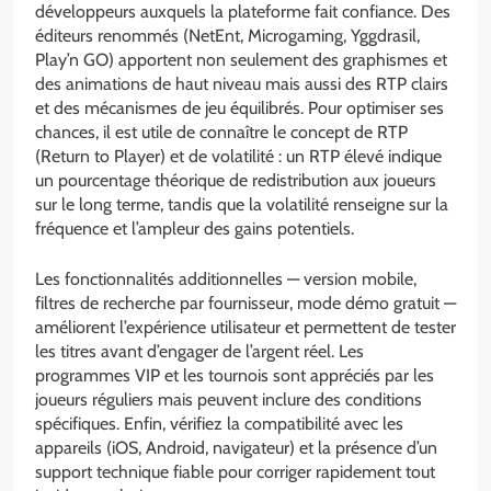
développeurs auxquels la plateforme fait confiance. Des
éditeurs renommés (NetEnt, Microgaming, Yggdrasil,
Play’n GO) apportent non seulement des graphismes et
des animations de haut niveau mais aussi des RTP clairs
et des mécanismes de jeu équilibrés. Pour optimiser ses
chances, il est utile de connaître le concept de RTP
(Return to Player) et de volatilité : un RTP élevé indique
un pourcentage théorique de redistribution aux joueurs
sur le long terme, tandis que la volatilité renseigne sur la
fréquence et l’ampleur des gains potentiels.
Les fonctionnalités additionnelles — version mobile,
filtres de recherche par fournisseur, mode démo gratuit —
améliorent l’expérience utilisateur et permettent de tester
les titres avant d’engager de l’argent réel. Les
programmes VIP et les tournois sont appréciés par les
joueurs réguliers mais peuvent inclure des conditions
spécifiques. Enfin, vérifiez la compatibilité avec les
appareils (iOS, Android, navigateur) et la présence d’un
support technique fiable pour corriger rapidement tout