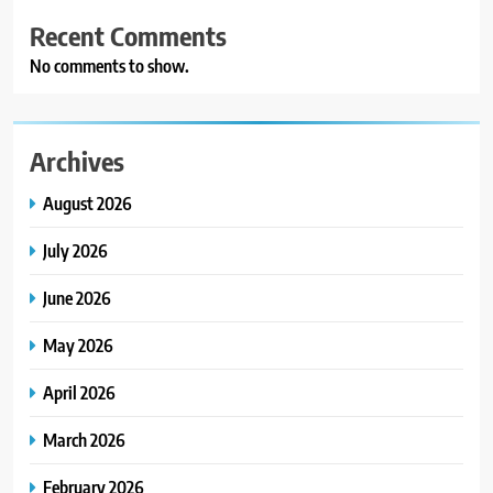
Recent Comments
No comments to show.
Archives
August 2026
July 2026
June 2026
May 2026
April 2026
March 2026
February 2026