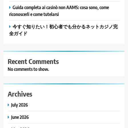
Guida completa ai casinò non AAMS: cosa sono, come
riconoscerli e come tutelarsi
今すぐ知りたい！初心者でも分かるネットカジノ完
全ガイド
Recent Comments
No comments to show.
Archives
July 2026
June 2026