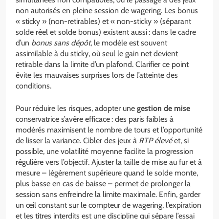
non autorisés en pleine session de wagering. Les bonus
« sticky » (non-retirables) et « non-sticky » (séparant
solde réel et solde bonus) existent aussi : dans le cadre
d’un
bonus sans dépôt
, le modèle est souvent
assimilable à du sticky, où seul le gain net devient
retirable dans la limite d’un plafond. Clarifier ce point
évite les mauvaises surprises lors de l’atteinte des
conditions.
Pour réduire les risques, adopter une
gestion de mise
conservatrice s’avère efficace : des paris faibles à
modérés maximisent le nombre de tours et l’opportunité
de lisser la variance. Cibler des jeux à
RTP élevé
et, si
possible, une volatilité moyenne facilite la progression
régulière vers l’objectif. Ajuster la taille de mise au fur et à
mesure – légèrement supérieure quand le solde monte,
plus basse en cas de baisse – permet de prolonger la
session sans enfreindre la limite maximale. Enfin, garder
un œil constant sur le compteur de wagering, l’expiration
et les titres interdits est une discipline qui sépare l’essai