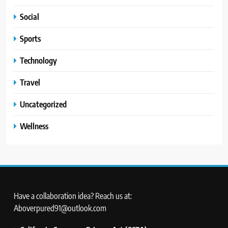
Social
Sports
Technology
Travel
Uncategorized
Wellness
Have a collaboration idea? Reach us at:
Aboverpured91@outlook.com