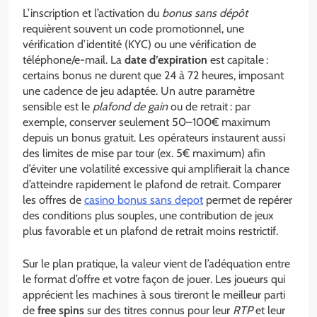
L’inscription et l’activation du
bonus sans dépôt
requièrent souvent un code promotionnel, une
vérification d’identité (KYC) ou une vérification de
téléphone/e-mail. La
date d’expiration
est capitale :
certains bonus ne durent que 24 à 72 heures, imposant
une cadence de jeu adaptée. Un autre paramètre
sensible est le
plafond de gain
ou de retrait : par
exemple, conserver seulement 50–100€ maximum
depuis un bonus gratuit. Les opérateurs instaurent aussi
des limites de mise par tour (ex. 5€ maximum) afin
d’éviter une volatilité excessive qui amplifierait la chance
d’atteindre rapidement le plafond de retrait. Comparer
les offres de
casino bonus sans depot
permet de repérer
des conditions plus souples, une contribution de jeux
plus favorable et un plafond de retrait moins restrictif.
Sur le plan pratique, la valeur vient de l’adéquation entre
le format d’offre et votre façon de jouer. Les joueurs qui
apprécient les machines à sous tireront le meilleur parti
de
free spins
sur des titres connus pour leur
RTP
et leur