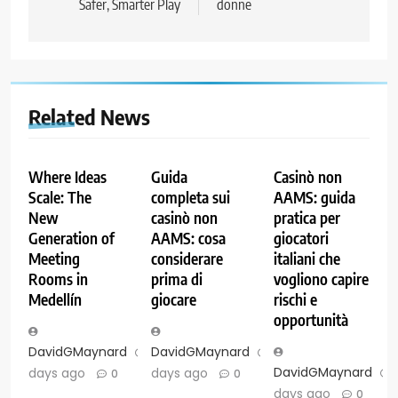
Safer, Smarter Play
donne
Related News
Where Ideas
Guida
Casinò non
Scale: The
completa sui
AAMS: guida
New
casinò non
pratica per
Generation of
AAMS: cosa
giocatori
Meeting
considerare
italiani che
Rooms in
prima di
vogliono capire
Medellín
giocare
rischi e
opportunità
DavidGMaynard
6
DavidGMaynard
6
DavidGMaynard
days ago
days ago
0
0
days ago
0