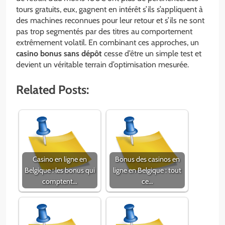
tours gratuits, eux, gagnent en intérêt s’ils s’appliquent à
des machines reconnues pour leur retour et s’ils ne sont
pas trop segmentés par des titres au comportement
extrêmement volatil. En combinant ces approches, un
casino bonus sans dépôt
cesse d’être un simple test et
devient un véritable terrain d’optimisation mesurée.
Related Posts:
Casino en ligne en
Bonus des casinos en
Belgique : les bonus qui
ligne en Belgique : tout
comptent…
ce…