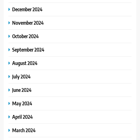
December 2024
November 2024
October 2024
September 2024
August 2024
July 2024
June 2024
May 2024
April 2024
March 2024