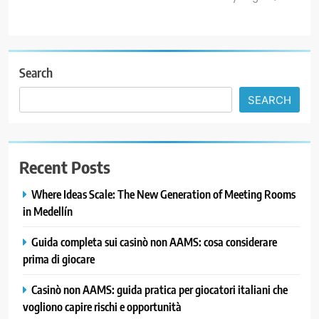
Search
SEARCH
Recent Posts
Where Ideas Scale: The New Generation of Meeting Rooms
in Medellín
Guida completa sui casinò non AAMS: cosa considerare
prima di giocare
Casinò non AAMS: guida pratica per giocatori italiani che
vogliono capire rischi e opportunità