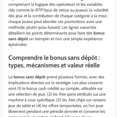
comprenant la logique des opérateurs et les variables
clés comme le
RTP
(taux de retour au joueur), la volatilité
des jeux et la contribution de chaque catégorie à la mise,
chaque joueur peut aborder ces promotions avec une
méthode, plutôt qu’au hasard. Les lignes suivantes
détaillent les points déterminants pour faire des
bonus
sans dépôt
un tremplin et non une simple expérience
éphémère.
Comprendre le bonus sans dépôt :
types, mécanismes et valeur réelle
Le
bonus sans dépôt
prend plusieurs formes, avec des
implications directes sur la stratégie. Les plus courants
sont (1) le bonus cash crédité au compte, utilisable sur
une sélection de jeux, (2) les
free spins
attribués sur une
machine à sous spécifique, (3) les
free chips
sur certains
jeux de table et (4) les offres temporisées, où l’on joue
librement pendant une période donnée et conserve les