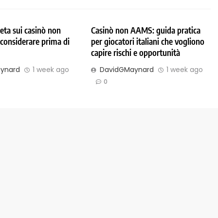
ta sui casinò non
Casinò non AAMS: guida pratica
considerare prima di
per giocatori italiani che vogliono
capire rischi e opportunità
ynard
1 week ago
DavidGMaynard
1 week ago
0