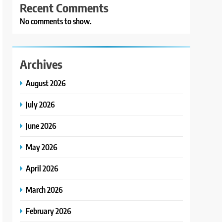
Recent Comments
No comments to show.
Archives
August 2026
July 2026
June 2026
May 2026
April 2026
March 2026
February 2026