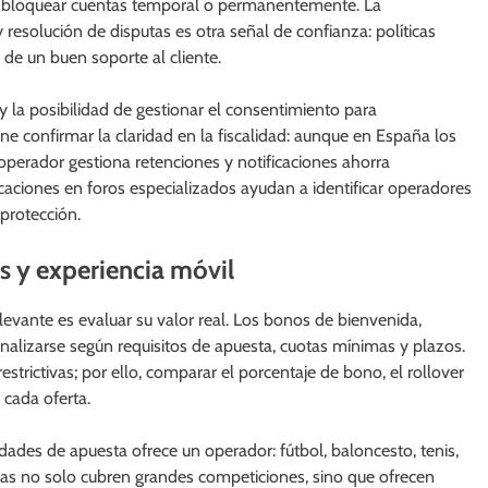
 bloquear cuentas temporal o permanentemente. La
 resolución de disputas es otra señal de confianza: políticas
 de un buen soporte al cliente.
s y la posibilidad de gestionar el consentimiento para
e confirmar la claridad en la fiscalidad: aunque en España los
operador gestiona retenciones y notificaciones ahorra
ficaciones en foros especializados ayudan a identificar operadores
protección.
 y experiencia móvil
evante es evaluar su valor real. Los bonos de bienvenida,
nalizarse según requisitos de apuesta, cuotas mínimas y plazos.
estrictivas; por ello, comparar el porcentaje de bono, el rollover
 cada oferta.
des de apuesta ofrece un operador: fútbol, baloncesto, tenis,
asas no solo cubren grandes competiciones, sino que ofrecen