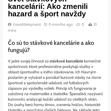
kancelárií: Ako zmenili
hazard a šport navždy
DavidGMaynard
11 months ago
0
10
mins
Čo sú to stávkové kancelárie a ako
fungujú?
V jadre svojej činnosti sú
stávkové kancelárie
komerčné
spoločnosti, ktoré profesionálne poskytujú služby v
oblasti športového a iného stávkovania. Ich hlavným
poslaním je vytvárať a ponúkať kurzové stávky na rôzne
športové a spoločenské udalosti, od futbalových
zápasov po výsledky volieb. Princíp ich fungovania je
založený na matematike a štatistike. Špecialisti, nazývaní
kurzovníci, analyzujú každú udalosť zo všetkých strán.
Do úvahy berú formu tímov, zranenia hráčov, historické
štatistiky a množstvo ďalších faktorov. Na základe tejto