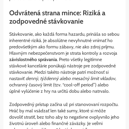
Odvrátená strana mince: Riziká a
zodpovedné stávkovanie
Stávkovanie, ako každá forma hazardu, prináša so sebou
inherentné riziká. Je absolútne nevyhnutné vnímať ho
predovšetkým ako formu zábavy, nie ako zdroj príjmu.
Hlavným nebezpečenstvom je strata kontroly a rozvoja
závislostného správania
. Preto všetky legitímne
stávkové kancelárie ponúkajú nástroje pre zodpovedné
stávkovanie. Medzi takéto nástroje patrí možnosť si
nastaviť
denný, týždenný alebo mesačný limit vkladov
,
ochranný časový limit (tzv. “cool-off period”) alebo
úplné vylúčenie z hry na určitú dobu alebo natrvalo.
Zodpovedný prístup začína už pri stanovovaní rozpočtu.
Hráč by mal vsádzať len také sumy, ktoré si môže
dovoliť stratiť, bez toho aby to negatívne ovplyvnilo jeho
životnú úroveň alebo finančné záväzky. Je veľmi