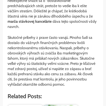
nebezpečné snažiť sa o “dostávkovanie”
predchádzajúcich strát, pretože to vedie iba k ešte
väčším stratám. Dôležité je chápať, že krátkodobá
šťastná séria nie je zárukou dlhodobého úspechu a že
marža stávkovej kancelárie
dáva tejto spoločnosti vždy
navrch.
Skutočné príbehy z praxe často varujú. Mnoho ľudí sa
dostalo do vážnych finančných problémov kvôli
nekontrolovanému stávkovaniu. Naopak, príbehy o
obrovských výhrach sú zväčša iba marketingovým
ťahom, ktorý má prilákať nových zákazníkov. Skutočne
veľké výhry sú štatisticky veľmi vzácne. Preto je kľúčové
mať zdravý postoj, užívať si napätie zo zápasu a brať
každú prehranú stávku ako cenu za zábavu. Ak človek
cíti, že prestáva mať kontrolu, je jeho povinnosťou
vyhľadať okamžite odbornú pomoc.
Related Posts: