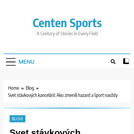
Skip
to
content
Centen Sports
A Century of Stories in Every Field
MENU
Home
Blog
Svet stávkových kancelárií: Ako zmenili hazard a šport navždy
BLOG
Svet stávkových