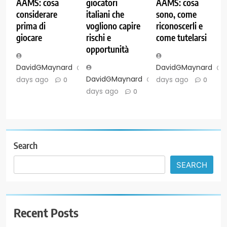
AAMS: cosa
giocatori
AAMS: cosa
considerare
italiani che
sono, come
prima di
vogliono capire
riconoscerli e
giocare
rischi e
come tutelarsi
opportunità
DavidGMaynard
7
DavidGMaynard
DavidGMaynard
7
days ago
days ago
0
0
days ago
0
Search
SEARCH
Recent Posts