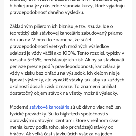
hlbokej analýzy následne stanovia kurzy, ktoré vyjadrujú
pravdepodobnosť daného výsledku.
Základným pilierom ich biznisu je tzv.
marža
. Ide o
teoretický zisk stávkovej kancelárie zabudovaný priamo
do kurzov. V praxi to znamená, že súčet
pravdepodobností všetkých možných výsledkov
udalosti je vždy väčší ako 100%. Tento rozdiel, typicky v
rozsahu 5–15%, predstavuje ich zisk. Ak by sa stávkovali
peniaze presne podľa pravdepodobností, kancelária je
vždy v zisku bez ohľadu na výsledok. Ich cieľom nie je
tipovať výsledky, ale
vyvážiť stávky
tak, aby za každých
okolností dosiahli zisk z marže. To znamená prilákať
dostatočný objem stávok na všetky možné výsledky.
Moderné
stávkové kancelárie
sú už dávno viac než len
fyzické prevádzky. Sú to high-tech spoločnosti s
obrovskými dátovými centrami, ktoré v reálnom čase
menia kurzy podľa toho, ako prichádzajú stávky od
hráčov. Ak veľká časť stávkujúcich vsádza na jeden