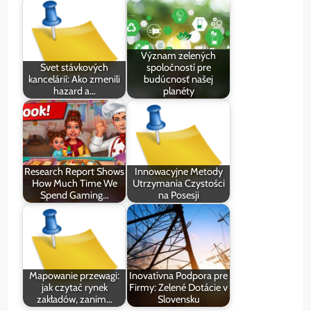
Význam zelených
Svet stávkových
spoločností pre
kancelárií: Ako zmenili
budúcnosť našej
hazard a…
planéty
Research Report Shows
Innowacyjne Metody
How Much Time We
Utrzymania Czystości
Spend Gaming…
na Posesji
Mapowanie przewagi:
Inovatívna Podpora pre
jak czytać rynek
Firmy: Zelené Dotácie v
zakładów, zanim…
Slovensku