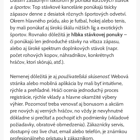
Ďalším zásadným faktorom je
ponuka kurzových stávok
a športov
. Top stávkové kancelárie ponúkajú tisícky
zápasov denne z desiatok rôznych športových odvetví.
Okrem hlavného prúdu, ako je futbal, hokej alebo tenis,
by mali ponúkať aj širokú škálu nižších líg a exotických
športov. Rovnako dôležitá je
hlbka stávkovej ponuky
–
či ponúkajú len jednoduché stávky na víťaza zápasu,
alebo aj široké spektrum doplnkových stávok (napr.
počet rohových kopov, náhradníkov, konkrétnych
hráčov, ktorí skórujú, atď.).
Nemenej dôležitá je aj
používateľská skúsenosť
. Webová
stránka alebo mobilná aplikácia by mali byť intuitívne,
rýchle a prehľadné. Hráči ocenia jednoduchý proces
registrácie, rýchle vklady a hlavne okamžité výbery
výhier. Pozornosť treba venovať aj bonusom a akciám
pre nových aj verných hráčov, no vždy je nevyhnutné
dôkladne si prečítať a pochopiť ich podmienky (vkladové
požiadavky, obratové obmedzenia). Zákaznícky servis,
dostupný cez live chat, email alebo telefón, je známkou
profesionálneho prístupu k zákazníkom.