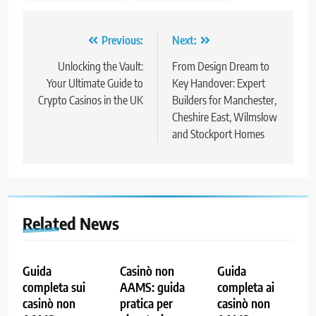
Post
Previous:
Next:
navigation
Unlocking the Vault:
From Design Dream to
Your Ultimate Guide to
Key Handover: Expert
Crypto Casinos in the UK
Builders for Manchester,
Cheshire East, Wilmslow
and Stockport Homes
Related News
Guida
Casinò non
Guida
completa sui
AAMS: guida
completa ai
casinò non
pratica per
casinò non