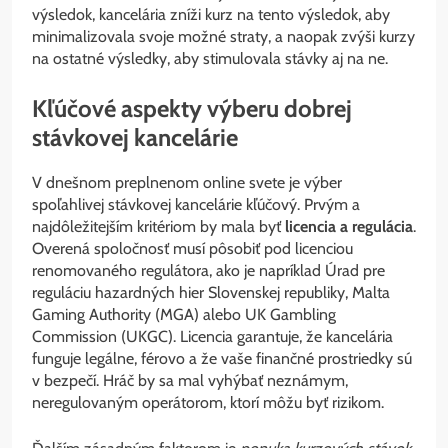
výsledok, kancelária zníži kurz na tento výsledok, aby
minimalizovala svoje možné straty, a naopak zvýši kurzy
na ostatné výsledky, aby stimulovala stávky aj na ne.
Kľúčové aspekty výberu dobrej
stávkovej kancelárie
V dnešnom preplnenom online svete je výber
spoľahlivej stávkovej kancelárie kľúčový. Prvým a
najdôležitejším kritériom by mala byť
licencia a regulácia
.
Overená spoločnosť musí pôsobiť pod licenciou
renomovaného regulátora, ako je napríklad Úrad pre
reguláciu hazardných hier Slovenskej republiky, Malta
Gaming Authority (MGA) alebo UK Gambling
Commission (UKGC). Licencia garantuje, že kancelária
funguje legálne, férovo a že vaše finančné prostriedky sú
v bezpečí. Hráč by sa mal vyhýbať neznámym,
neregulovaným operátorom, ktorí môžu byť rizikom.