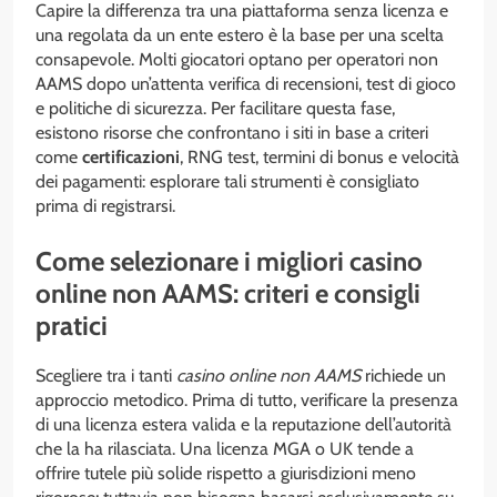
Capire la differenza tra una piattaforma senza licenza e
una regolata da un ente estero è la base per una scelta
consapevole. Molti giocatori optano per operatori non
AAMS dopo un’attenta verifica di recensioni, test di gioco
e politiche di sicurezza. Per facilitare questa fase,
esistono risorse che confrontano i siti in base a criteri
come
certificazioni
, RNG test, termini di bonus e velocità
dei pagamenti: esplorare tali strumenti è consigliato
prima di registrarsi.
Come selezionare i migliori casino
online non AAMS: criteri e consigli
pratici
Scegliere tra i tanti
casino online non AAMS
richiede un
approccio metodico. Prima di tutto, verificare la presenza
di una licenza estera valida e la reputazione dell’autorità
che la ha rilasciata. Una licenza MGA o UK tende a
offrire tutele più solide rispetto a giurisdizioni meno