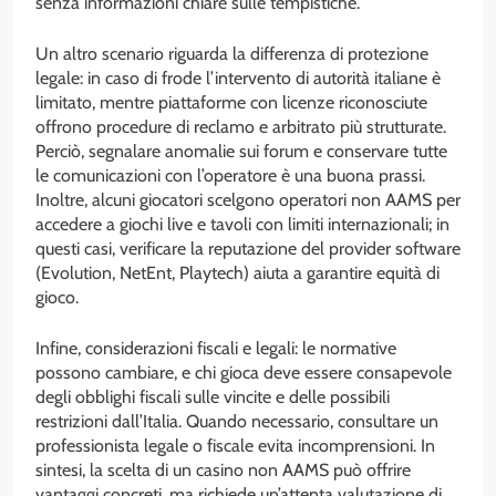
senza informazioni chiare sulle tempistiche.
Un altro scenario riguarda la differenza di protezione
legale: in caso di frode l’intervento di autorità italiane è
limitato, mentre piattaforme con licenze riconosciute
offrono procedure di reclamo e arbitrato più strutturate.
Perciò, segnalare anomalie sui forum e conservare tutte
le comunicazioni con l’operatore è una buona prassi.
Inoltre, alcuni giocatori scelgono operatori non AAMS per
accedere a giochi live e tavoli con limiti internazionali; in
questi casi, verificare la reputazione del provider software
(Evolution, NetEnt, Playtech) aiuta a garantire equità di
gioco.
Infine, considerazioni fiscali e legali: le normative
possono cambiare, e chi gioca deve essere consapevole
degli obblighi fiscali sulle vincite e delle possibili
restrizioni dall’Italia. Quando necessario, consultare un
professionista legale o fiscale evita incomprensioni. In
sintesi, la scelta di un casino non AAMS può offrire
vantaggi concreti, ma richiede un’attenta valutazione di