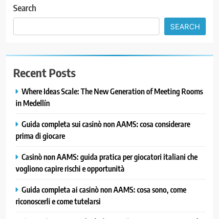
Search
SEARCH
Recent Posts
Where Ideas Scale: The New Generation of Meeting Rooms
in Medellín
Guida completa sui casinò non AAMS: cosa considerare
prima di giocare
Casinò non AAMS: guida pratica per giocatori italiani che
vogliono capire rischi e opportunità
Guida completa ai casinò non AAMS: cosa sono, come
riconoscerli e come tutelarsi