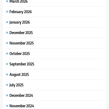
March 2026
February 2026
January 2026
December 2025
November 2025
October 2025
September 2025
August 2025
July 2025
December 2024
November 2024