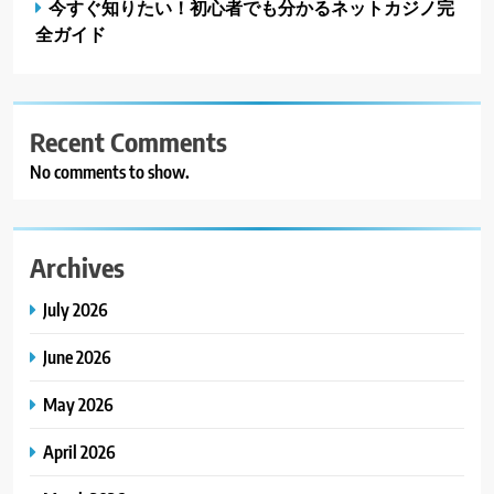
今すぐ知りたい！初心者でも分かるネットカジノ完
全ガイド
Recent Comments
No comments to show.
Archives
July 2026
June 2026
May 2026
April 2026