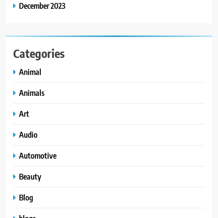
December 2023
Categories
Animal
Animals
Art
Audio
Automotive
Beauty
Blog