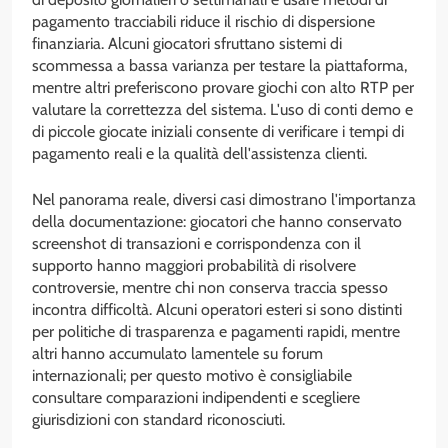
pagamento tracciabili riduce il rischio di dispersione
finanziaria. Alcuni giocatori sfruttano sistemi di
scommessa a bassa varianza per testare la piattaforma,
mentre altri preferiscono provare giochi con alto RTP per
valutare la correttezza del sistema. L'uso di conti demo e
di piccole giocate iniziali consente di verificare i tempi di
pagamento reali e la qualità dell'assistenza clienti.
Nel panorama reale, diversi casi dimostrano l'importanza
della documentazione: giocatori che hanno conservato
screenshot di transazioni e corrispondenza con il
supporto hanno maggiori probabilità di risolvere
controversie, mentre chi non conserva traccia spesso
incontra difficoltà. Alcuni operatori esteri si sono distinti
per politiche di trasparenza e pagamenti rapidi, mentre
altri hanno accumulato lamentele su forum
internazionali; per questo motivo è consigliabile
consultare comparazioni indipendenti e scegliere
giurisdizioni con standard riconosciuti.