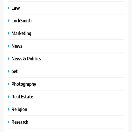
Law
LockSmith
Marketing
News
News & Politics
pet
Photography
Real Estate
Religion
Research