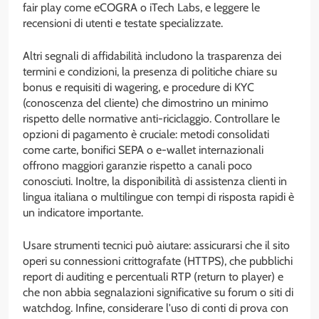
fair play come eCOGRA o iTech Labs, e leggere le
recensioni di utenti e testate specializzate.
Altri segnali di affidabilità includono la trasparenza dei
termini e condizioni, la presenza di politiche chiare su
bonus e requisiti di wagering, e procedure di KYC
(conoscenza del cliente) che dimostrino un minimo
rispetto delle normative anti-riciclaggio. Controllare le
opzioni di pagamento è cruciale: metodi consolidati
come carte, bonifici SEPA o e-wallet internazionali
offrono maggiori garanzie rispetto a canali poco
conosciuti. Inoltre, la disponibilità di assistenza clienti in
lingua italiana o multilingue con tempi di risposta rapidi è
un indicatore importante.
Usare strumenti tecnici può aiutare: assicurarsi che il sito
operi su connessioni crittografate (HTTPS), che pubblichi
report di auditing e percentuali RTP (return to player) e
che non abbia segnalazioni significative su forum o siti di
watchdog. Infine, considerare l'uso di conti di prova con