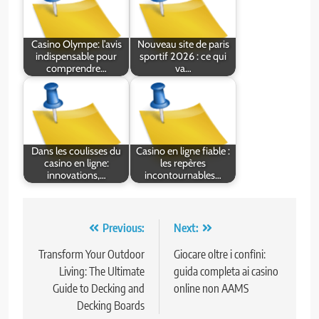
Casino Olympe: l’avis
Nouveau site de paris
indispensable pour
sportif 2026 : ce qui
comprendre…
va…
Dans les coulisses du
Casino en ligne fiable :
casino en ligne:
les repères
innovations,…
incontournables…
Post
Previous:
Next:
navigation
Transform Your Outdoor
Giocare oltre i confini:
Living: The Ultimate
guida completa ai casino
Guide to Decking and
online non AAMS
Decking Boards