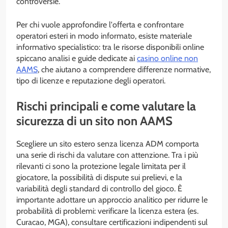
controversie.
Per chi vuole approfondire l'offerta e confrontare
operatori esteri in modo informato, esiste materiale
informativo specialistico: tra le risorse disponibili online
spiccano analisi e guide dedicate ai
casino online non
AAMS
, che aiutano a comprendere differenze normative,
tipo di licenze e reputazione degli operatori.
Rischi principali e come valutare la
sicurezza di un sito non AAMS
Scegliere un sito estero senza licenza ADM comporta
una serie di rischi da valutare con attenzione. Tra i più
rilevanti ci sono la protezione legale limitata per il
giocatore, la possibilità di dispute sui prelievi, e la
variabilità degli standard di controllo del gioco. È
importante adottare un approccio analitico per ridurre le
probabilità di problemi: verificare la licenza estera (es.
Curacao, MGA), consultare certificazioni indipendenti sul