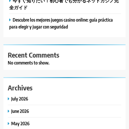
今すぐ知りたい！初心者でも分かるネットカジノ完
全ガイド
Descubre los mejores juegos casino online: guía práctica
para elegir y jugar con seguridad
Recent Comments
No comments to show.
Archives
July 2026
June 2026
May 2026