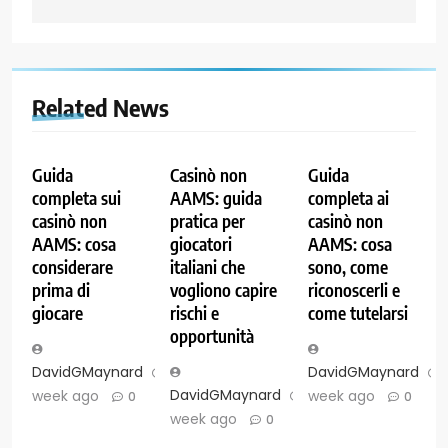
Related News
Guida
Casinò non
Guida
completa sui
AAMS: guida
completa ai
casinò non
pratica per
casinò non
AAMS: cosa
giocatori
AAMS: cosa
considerare
italiani che
sono, come
prima di
vogliono capire
riconoscerli e
giocare
rischi e
come tutelarsi
opportunità
DavidGMaynard
1
DavidGMaynard
DavidGMaynard
1
week ago
week ago
0
0
week ago
0