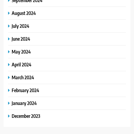
September 2024
August 2024
July 2024
June 2024
May 2024
April 2024
March 2024
February 2024
January 2024
December 2023