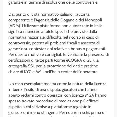
garanzie in termini di risoluzione delle controversie.
Dal punto di vista normativo italiano, l'autorità
competente è l'Agenzia delle Dogane e dei Monopoli
(ADM). Utilizzare piattaforme non autorizzate in Italia
significa rinunciare a tutele specifiche previste dalla
normativa nazionale: difficoltà nel ricorso in caso di
controversie, potenziali problemi fiscali e assenza di
garanzie su contestazioni relative a bonus o pagamenti.
Per questo motivo è consigliabile verificare la presenza di
certificazioni di terze parti (come eCOGRA o GLI), la
crittografia SSL per la protezione dei dati e pratiche
chiare di KYC e AML nell'help center dell'operatore.
Un caso esemplare mostra come la natura della licenza
influenzi l'esito di una disputa: giocatori che hanno
aperto reclami contro operatori con licenza MGA hanno
spesso trovato procedure di mediazione più efficaci
rispetto a chi si rivolse a piattaforme regolate in
giurisdizioni meno stringenti. Per ridurre i rischi, prima di