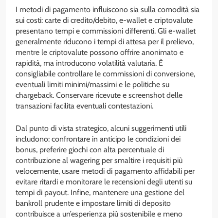
I metodi di pagamento influiscono sia sulla comodità sia
sui costi: carte di credito/debito, e-wallet e criptovalute
presentano tempi e commissioni differenti. Gli e-wallet
generalmente riducono i tempi di attesa per il prelievo,
mentre le criptovalute possono offrire anonimato e
rapidità, ma introducono volatilità valutaria. È
consigliabile controllare le commissioni di conversione,
eventuali limiti minimi/massimi e le politiche su
chargeback. Conservare ricevute e screenshot delle
transazioni facilita eventuali contestazioni.
Dal punto di vista strategico, alcuni suggerimenti utili
includono: confrontare in anticipo le condizioni dei
bonus, preferire giochi con alta percentuale di
contribuzione al wagering per smaltire i requisiti più
velocemente, usare metodi di pagamento affidabili per
evitare ritardi e monitorare le recensioni degli utenti su
tempi di payout. Infine, mantenere una gestione del
bankroll prudente e impostare limiti di deposito
contribuisce a un’esperienza più sostenibile e meno