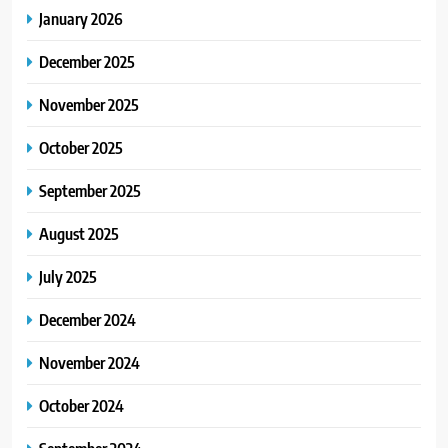
January 2026
December 2025
November 2025
October 2025
September 2025
August 2025
July 2025
December 2024
November 2024
October 2024