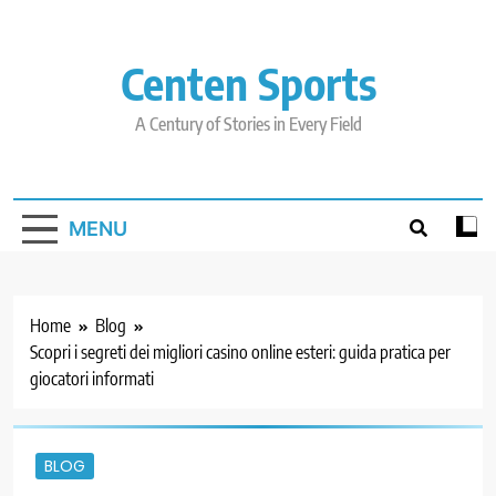
Skip
to
content
Centen Sports
A Century of Stories in Every Field
MENU
Home
Blog
Scopri i segreti dei migliori casino online esteri: guida pratica per
giocatori informati
BLOG