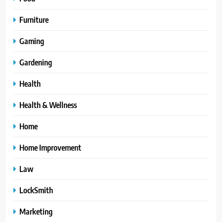
Furniture
Gaming
Gardening
Health
Health & Wellness
Home
Home Improvement
Law
LockSmith
Marketing