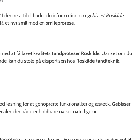
ns
? I denne artikel finder du information om
gebisset Roskilde
,
få et nyt smil med en
smileprotese
.
 med at få lavet kvalitets
tandproteser Roskilde
. Uanset om du
ende, kan du stole på ekspertisen hos
Roskilde tandteknik
.
d løsning for at genoprette funktionalitet og æstetik.
Gebisser
erialer, der både er holdbare og ser naturlige ud.
leprotese
være den rette vej. Disse proteser er skræddersyet til