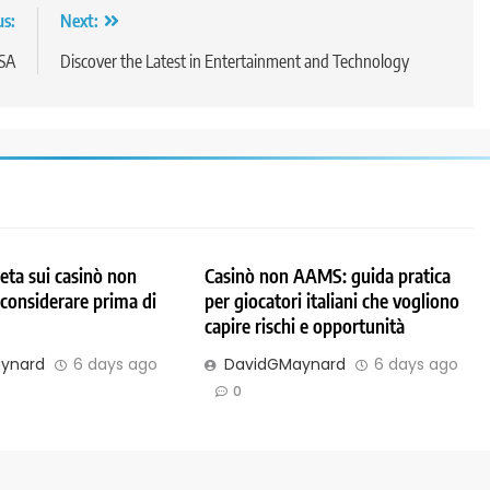
us:
Next:
USA
Discover the Latest in Entertainment and Technology
ta sui casinò non
Casinò non AAMS: guida pratica
considerare prima di
per giocatori italiani che vogliono
capire rischi e opportunità
ynard
6 days ago
DavidGMaynard
6 days ago
0