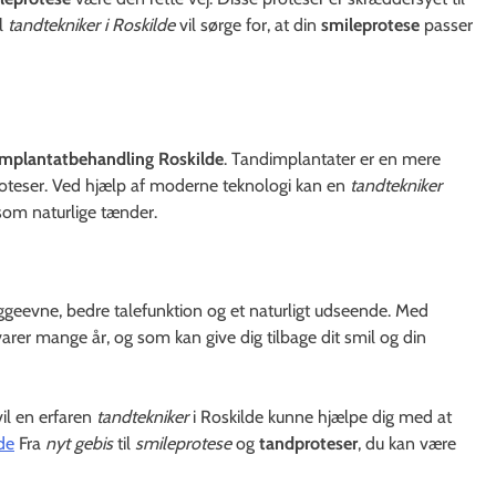
el
tandtekniker i Roskilde
vil sørge for, at din
smileprotese
passer
implantatbehandling Roskilde
. Tandimplantater er en mere
teser. Ved hjælp af moderne teknologi kan en
tandtekniker
som naturlige tænder.
ggeevne, bedre talefunktion og et naturligt udseende. Med
varer mange år, og som kan give dig tilbage dit smil og din
il en erfaren
tandtekniker
i Roskilde kunne hjælpe dig med at
de
Fra
nyt gebis
til
smileprotese
og
tandproteser
, du kan være