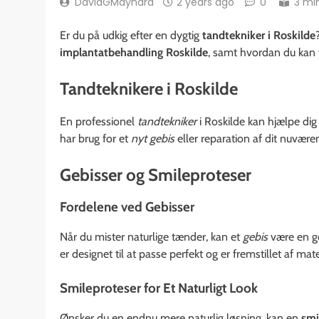
DavidGMaynard
2 years ago
0
3 mi
Er du på udkig efter en dygtig
tandtekniker i Roskilde
implantatbehandling Roskilde
, samt hvordan du kan 
Tandteknikere i Roskilde
En professionel
tandtekniker
i Roskilde kan hjælpe dig
har brug for et
nyt gebis
eller reparation af dit nuvær
Gebisser og Smileproteser
Fordelene ved Gebisser
Når du mister naturlige tænder, kan et
gebis
være en go
er designet til at passe perfekt og er fremstillet af mat
Smileproteser for Et Naturligt Look
Ønsker du en endnu mere naturlig løsning, kan en
smi