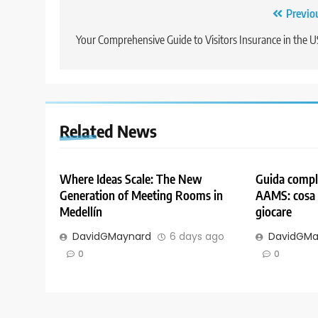
Post
Previo
navigation
Your Comprehensive Guide to Visitors Insurance in the 
Related News
Where Ideas Scale: The New
Guida comple
Generation of Meeting Rooms in
AAMS: cosa 
Medellín
giocare
DavidGMaynard
6 days ago
DavidGMa
0
0