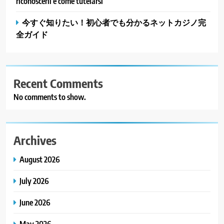
riconoscerli e come tutelarsi
今すぐ知りたい！初心者でも分かるネットカジノ完
全ガイド
Recent Comments
No comments to show.
Archives
August 2026
July 2026
June 2026
May 2026