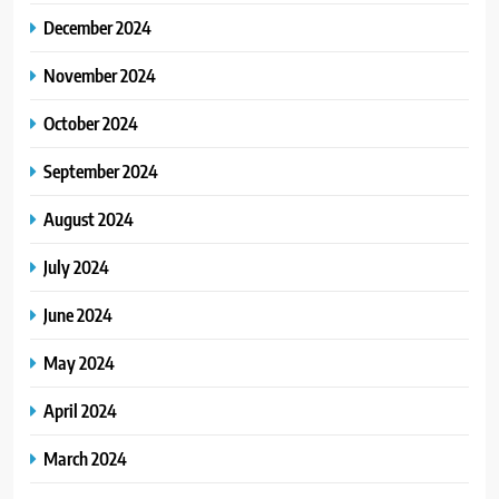
December 2024
November 2024
October 2024
September 2024
August 2024
July 2024
June 2024
May 2024
April 2024
March 2024