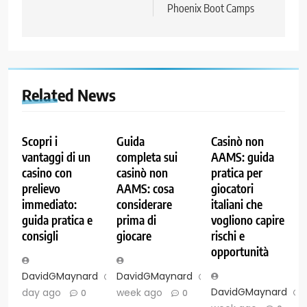
Phoenix Boot Camps
Related News
Scopri i
Guida
Casinò non
vantaggi di un
completa sui
AAMS: guida
casino con
casinò non
pratica per
prelievo
AAMS: cosa
giocatori
immediato:
considerare
italiani che
guida pratica e
prima di
vogliono capire
consigli
giocare
rischi e
opportunità
DavidGMaynard
1
DavidGMaynard
1
DavidGMaynard
day ago
week ago
0
0