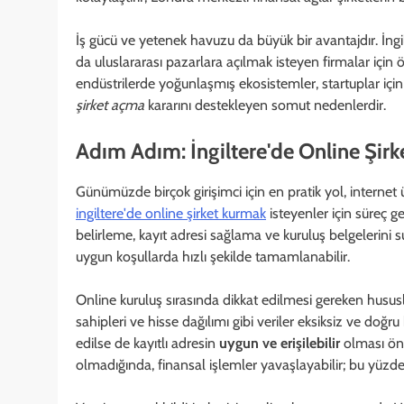
İş gücü ve yetenek havuzu da büyük bir avantajdır. İngil
da uluslararası pazarlara açılmak isteyen firmalar için ö
endüstrilerde yoğunlaşmış ekosistemler, startuplar için
şirket açma
kararını destekleyen somut nedenlerdir.
Adım Adım: İngiltere'de Online Şir
Günümüzde birçok girişimci için en pratik yol, internet 
ingiltere'de online şirket kurmak
isteyenler için süreç g
belirleme, kayıt adresi sağlama ve kuruluş belgelerini s
uygun koşullarda hızlı şekilde tamamlanabilir.
Online kuruluş sırasında dikkat edilmesi gereken hususla
sahipleri ve hisse dağılımı gibi veriler eksiksiz ve doğr
edilse de kayıtlı adresin
uygun ve erişilebilir
olması öne
olmadığında, finansal işlemler yavaşlayabilir; bu yüzde