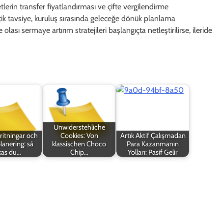
tlerin transfer fiyatlandırması ve çifte vergilendirme
tik tavsiye, kuruluş sırasında geleceğe dönük planlama
ası sermaye artırım stratejileri başlangıçta netleştirilirse, ileride
Unwiderstehliche
ritningar och
Cookies: Von
Artık Aktif Çalışmadan
lanering: så
klassischen Choco
Para Kazanmanın
kas du…
Chip…
Yolları: Pasif Gelir