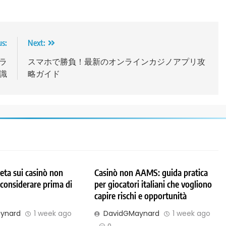
us:
Next:
ラ
スマホで勝負！最新のオンラインカジノアプリ攻
識
略ガイド
ta sui casinò non
Casinò non AAMS: guida pratica
considerare prima di
per giocatori italiani che vogliono
capire rischi e opportunità
ynard
1 week ago
DavidGMaynard
1 week ago
0