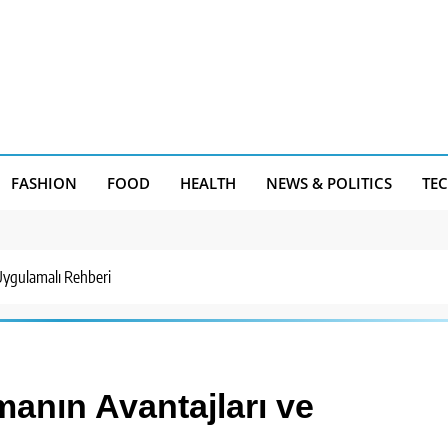
FASHION
FOOD
HEALTH
NEWS & POLITICS
TE
 Uygulamalı Rehberi
manın Avantajları ve