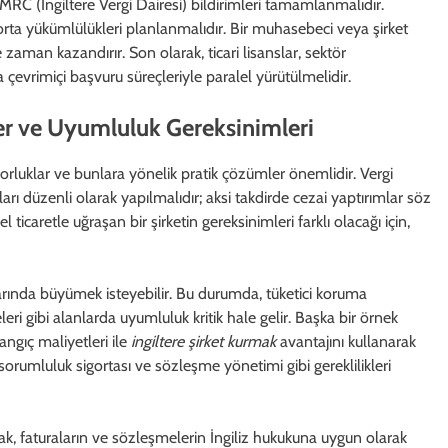
HMRC (İngiltere Vergi Dairesi) bildirimleri tamamlanmalıdır.
orta yükümlülükleri planlanmalıdır. Bir muhasebeci veya şirket
e zaman kazandırır. Son olarak, ticari lisanslar, sektör
a çevrimiçi başvuru süreçleriyle paralel yürütülmelidir.
er ve Uyumluluk Gereksinimleri
zorluklar ve bunlara yönelik pratik çözümler önemlidir. Vergi
arı düzenli olarak yapılmalıdır; aksi takdirde cezai yaptırımlar söz
l ticaretle uğraşan bir şirketin gereksinimleri farklı olacağı için,
rlarında büyümek isteyebilir. Bu durumda, tüketici koruma
eri gibi alanlarda uyumluluk kritik hale gelir. Başka bir örnek
angıç maliyetleri ile
ingiltere şirket kurmak
avantajını kullanarak
l sorumluluk sigortası ve sözleşme yönetimi gibi gereklilikleri
k, faturaların ve sözleşmelerin İngiliz hukukuna uygun olarak