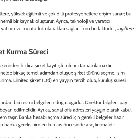
tere, yüksek eğitimli ve çok dilli profesyonellere erişim sunar; bu
nemli bir kaynak oluşturur. Ayrıca, teknoloji ve yaratıcı
 yatırım ve mentorluk olanakları sağlar. Tüm bu faktörler,
ingiltere
ket Kurma Süreci
üzerinden hızlıca şirket kayıt işlemlerini tamamlamaktır.
enelde birkaç temel adımdan oluşur: şirket türünü seçme, isim
unma. Limited şirket (Ltd) en yaygın tercih olup, kuruluş süresi
rdan biri resmi belgelerin doğruluğudur. Direktör bilgileri, pay
u beyan edilmelidir. Ayrıca, sanal ofis adresleri yaygın olarak kabul
m taşır. Banka hesabı açma süreci için gerekli belgeler hazır
n banka gereksinimleri kuruluş öncesinde araştırılmalıdır.