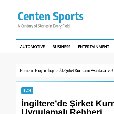
Skip
to
Centen Sports
content
A Century of Stories in Every Field
AUTOMOTIVE
BUSINESS
ENTERTAINMENT
Home
Blog
İngiltere’de Şirket Kurmanın Avantajları ve
BLOG
İngiltere’de Şirket Kur
Uygulamalı Rehberi