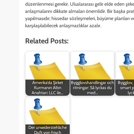
düzenlenmesi gerekir. Uluslararası gelir elde eden şirke
anlaşmalarını dikkate almaları önemlidir. Bir başka pra
yapılmasıdır; hissedar sözleşmeleri, büyüme planları ve ol
karşılaşılabilecek anlaşmazlıklar azalır.
Related Posts:
Amerika’da Şirket
Bygglovshandlingar och
Bygglov, 
Kurmanın Altın
ritningar: Så lyckas du
smart p
Anahtarı: LLC ile…
med…
lyc
Der unwiderstehliche
Duft von frisch