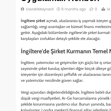
DavidGMaynard
6 months ago
0
14
İngiltere şirket
açmak, uluslararası iş yapmak isteyen gi
sağlamlığı, vergi avantajları ve küresel finans merkezine 
getirir. Aşağıdaki bölümlerde
ingiltere'de şirket kurmak
karşılaşılan zorlukları detaylı şekilde ele alacağız.
İngiltere'de Şirket Kurmanın Temel 
İngiltere, yatırımcılar ve girişimciler için güçlü bir iş 
sayesinde şirket kuruluş işlemleri diğer birçok ülkeye g
isteyenler için düzenleyici şeffaflık ve uluslararası tanınırl
ve yatırımcılar nezdinde güven sağlar.
Vergi açısından değerlendirildiğinde, İngiltere belirli d
düşük vergi muafiyetleri, Ar-Ge harcamalarına yönelik i
şekilde korunmasına yardımcı olur. Bunun yanında, bankac
kolaylaştırır; Londra merkezli finansal ağlar şirketlerin