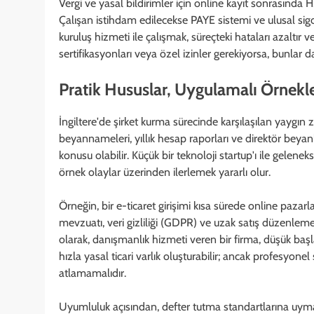
Vergi ve yasal bildirimler için online kayıt sonrasında 
Çalışan istihdam edilecekse PAYE sistemi ve ulusal sig
kuruluş hizmeti ile çalışmak, süreçteki hataları azaltır v
sertifikasyonları veya özel izinler gerekiyorsa, bunlar d
Pratik Hususlar, Uygulamalı Örnekl
İngiltere'de şirket kurma sürecinde karşılaşılan yaygın 
beyannameleri, yıllık hesap raporları ve direktör beyanl
konusu olabilir. Küçük bir teknoloji startup'ı ile gelenekse
örnek olaylar üzerinden ilerlemek yararlı olur.
Örneğin, bir e-ticaret girişimi kısa sürede online paza
mevzuatı, veri gizliliği (GDPR) ve uzak satış düzenlemel
olarak, danışmanlık hizmeti veren bir firma, düşük başl
hızla yasal ticari varlık oluşturabilir; ancak profesyone
atlamamalıdır.
Uyumluluk açısından, defter tutma standartlarına uyma