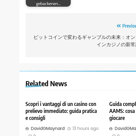
gebackenen…
Post
Previo
navigation
ビットコインで変わるギャンブルの未来：オン
インカジノの新常
Related News
Scopri i vantaggi di un casino con
Guida comple
prelievo immediato: guida pratica
AAMS: cosa 
e consigli
giocare
DavidGMaynard
13 hours ago
DavidGMa
0
0