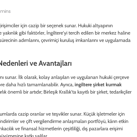
 mins
rişimciler için cazip bir seçenek sunar. Hukuki altyapının
yakınlık gibi faktörler, İngiltere'yi tercih edilen bir merkez haline
sürecinin adımlarını, çevrimiçi kuruluş imkanlarını ve uygulamada
Nedenleri ve Avantajları
ortamı sunar. İlk olarak, kolay anlaşılan ve uygulanan hukuki çerçeve
öre daha hızlı tamamlanabilir. Ayrıca,
ingiltere şirket kurmak
ık önemli bir artıdır; Birleşik Krallık'ta kayıtlı bir şirket, tedarikçiler
urumlarda cazip oranlar ve teşvikler sunar. Küçük işletmeler için
ndirimler ve çift vergilendirme anlaşmaları portföyü, kârın etkin
ılık ve finansal hizmetlerin çeşitliliği, dış pazarlara erişimi
 büyümesine katkı sağlar.