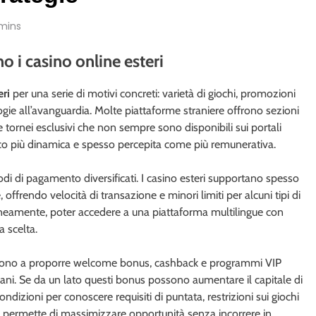
mins
 i casino online esteri
eri
per una serie di motivi concreti: varietà di giochi, promozioni
ogie all’avanguardia. Molte piattaforme straniere offrono sezioni
 e tornei esclusivi che non sempre sono disponibili sui portali
oco più dinamica e spesso percepita come più remunerativa.
odi di pagamento diversificati. I casino esteri supportano spesso
e, offrendo velocità di transazione e minori limiti per alcuni tipi di
raneamente, poter accedere a una piattaforma multilingue con
a scelta.
 tendono a proporre welcome bonus, cashback e programmi VIP
taliani. Se da un lato questi bonus possono aumentare il capitale di
ondizioni per conoscere requisiti di puntata, restrizioni sui giochi
te permette di massimizzare opportunità senza incorrere in