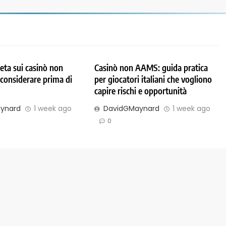
ta sui casinò non
Casinò non AAMS: guida pratica
considerare prima di
per giocatori italiani che vogliono
capire rischi e opportunità
ynard
1 week ago
DavidGMaynard
1 week ago
0