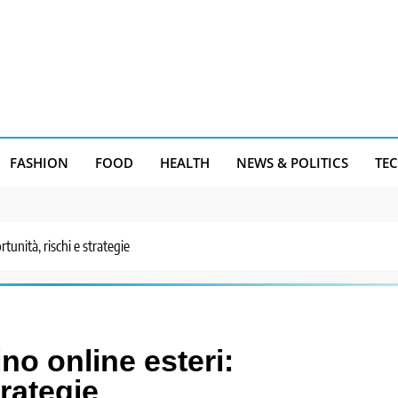
FASHION
FOOD
HEALTH
NEWS & POLITICS
TE
tunità, rischi e strategie
no online esteri
:
trategie