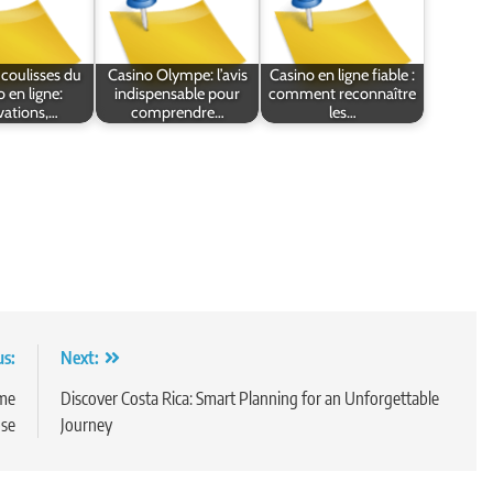
 coulisses du
Casino Olympe: l’avis
Casino en ligne fiable :
 en ligne:
indispensable pour
comment reconnaître
vations,…
comprendre…
les…
us:
Next:
rme
Discover Costa Rica: Smart Planning for an Unforgettable
ose
Journey