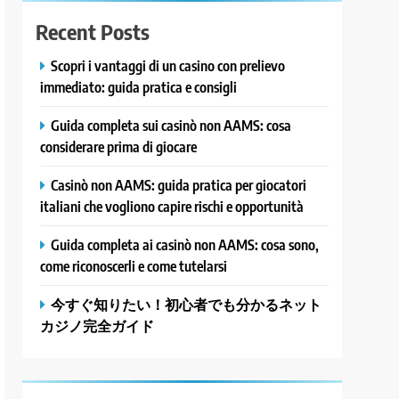
Recent Posts
Scopri i vantaggi di un casino con prelievo
immediato: guida pratica e consigli
Guida completa sui casinò non AAMS: cosa
considerare prima di giocare
Casinò non AAMS: guida pratica per giocatori
italiani che vogliono capire rischi e opportunità
Guida completa ai casinò non AAMS: cosa sono,
come riconoscerli e come tutelarsi
今すぐ知りたい！初心者でも分かるネット
カジノ完全ガイド