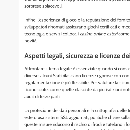
sorprese spiacevoli.
Infine, l’esperienza di gioco e la reputazione dei forni
sviluppatori rinomati assicurano giochi certificati e me
tecnologia e servizi colloca i
casino online esteri
come u
novità.
Aspetti legali, sicurezza e licenze dei 
Affrontare il tema legale è essenziale quando si consi
diverse: alcuni Stati rilasciano licenze rigorose con cont
regolamentazione è più flessibile. Per valutare la sicur
riconosciute, come quelle rilasciate da giurisdizioni not
audit di terze parti.
La protezione dei dati personali e la crittografia delle
estero usa sistemi SSL aggiornati, politiche chiare su
queste misure riducono il rischio di frodi e tutelano i fo