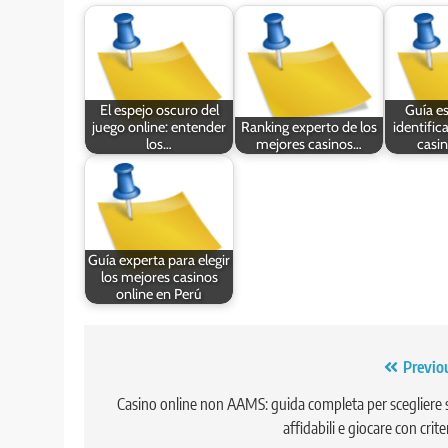
El espejo oscuro del
Guía es
juego online: entender
Ranking experto de los
identific
los…
mejores casinos…
casin
Guía experta para elegir
los mejores casinos
online en Perú
Post
Previo
navigation
Casino online non AAMS: guida completa per scegliere s
affidabili e giocare con crite