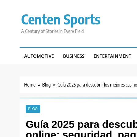
Skip
to
Centen Sports
content
A Century of Stories in Every Field
AUTOMOTIVE
BUSINESS
ENTERTAINMENT
Home
Blog
Guía 2025 para descubrir los mejores casin
BLOG
Guía 2025 para descub
online: seguridad, pa