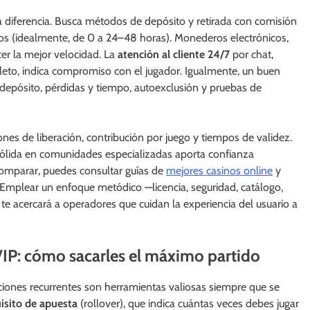
 diferencia. Busca métodos de depósito y retirada con comisión
aros (idealmente, de 0 a 24–48 horas). Monederos electrónicos,
er la mejor velocidad. La
atención al cliente 24/7
por chat,
leto, indica compromiso con el jugador. Igualmente, un buen
 depósito, pérdidas y tiempo, autoexclusión y pruebas de
iones de liberación, contribución por juego y tiempos de validez.
 sólida en comunidades especializadas aporta confianza
 comparar, puedes consultar guías de
mejores casinos online
y
a. Emplear un enfoque metódico —licencia, seguridad, catálogo,
te acercará a operadores que cuidan la experiencia del usuario a
IP: cómo sacarles el máximo partido
iones recurrentes son herramientas valiosas siempre que se
isito de apuesta
(rollover), que indica cuántas veces debes jugar