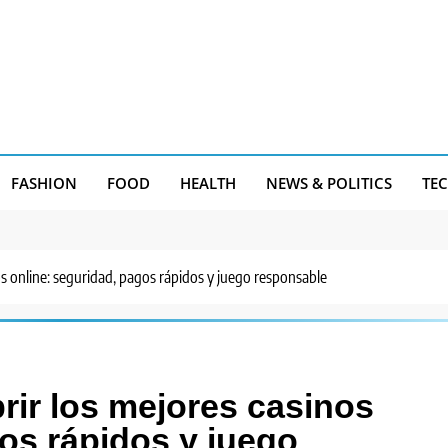
FASHION
FOOD
HEALTH
NEWS & POLITICS
TE
os online: seguridad, pagos rápidos y juego responsable
rir los mejores casinos
gos rápidos y juego