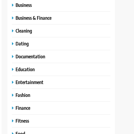
Business
Business & Finance
Cleaning
Dating
Documentation
Education
Entertainment
Fashion
Finance
Fitness
Food