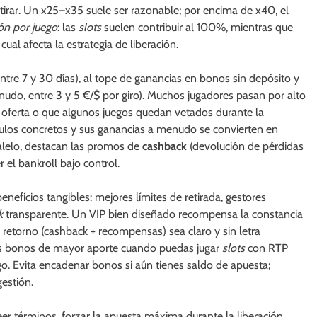
tirar. Un x25–x35 suele ser razonable; por encima de x40, el
ón por juego
: las
slots
suelen contribuir al 100%, mientras que
al afecta la estrategia de liberación.
re 7 y 30 días), al tope de ganancias en bonos sin depósito y
nudo, entre 3 y 5 €/$ por giro). Muchos jugadores pasan por alto
 oferta o que algunos juegos quedan vetados durante la
ítulos concretos y sus ganancias a menudo se convierten en
alelo, destacan las promos de
cashback
(devolución de pérdidas
 el bankroll bajo control.
beneficios tangibles: mejores límites de retirada, gestores
k
transparente. Un VIP bien diseñado recompensa la constancia
l retorno (cashback + recompensas) sea claro y sin letra
 los bonos de mayor aporte cuando puedas jugar
slots
con RTP
sgo. Evita encadenar bonos si aún tienes saldo de apuesta;
estión.
eer términos, forzar la apuesta máxima durante la liberación,