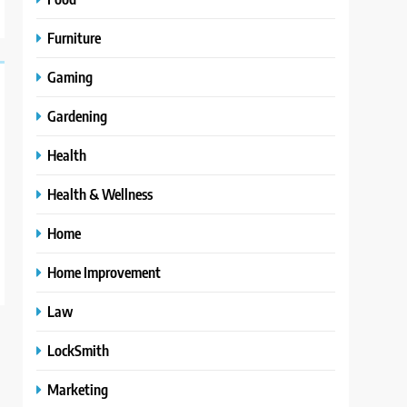
Furniture
Gaming
Gardening
Health
Health & Wellness
Home
Home Improvement
Law
LockSmith
Marketing