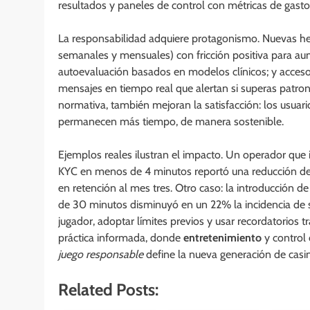
resultados y paneles de control con métricas de gasto
La responsabilidad adquiere protagonismo. Nuevas h
semanales y mensuales) con fricción positiva para aum
autoevaluación basados en modelos clínicos; y acceso
mensajes en tiempo real que alertan si superas patro
normativa, también mejoran la satisfacción: los usuar
permanecen más tiempo, de manera sostenible.
Ejemplos reales ilustran el impacto. Un operador que 
KYC en menos de 4 minutos reportó una reducción de
en retención al mes tres. Otro caso: la introducción de
de 30 minutos disminuyó en un 22% la incidencia de 
jugador, adoptar límites previos y usar recordatorios t
práctica informada, donde
entretenimiento
y control 
juego responsable
define la nueva generación de cas
Related Posts: