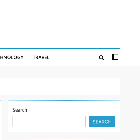
CHNOLOGY
TRAVEL
Search
SEARCH