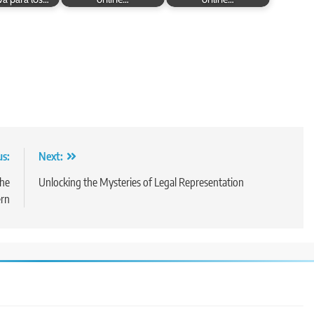
us:
Next:
the
Unlocking the Mysteries of Legal Representation
ern