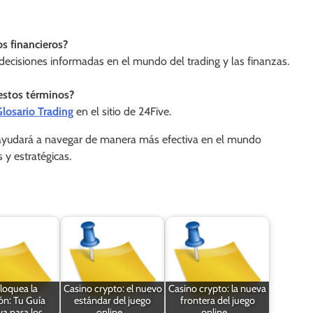
s financieros?
decisiones informadas en el mundo del trading y las finanzas.
estos términos?
losario Trading
en el sitio de 24Five.
ayudará a navegar de manera más efectiva en el mundo
 y estratégicas.
loquea la
Casino crypto: el nuevo
Casino crypto: la nueva
n: Tu Guía
estándar del juego
frontera del juego
va para los…
online…
online…