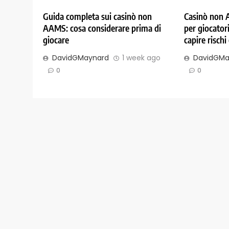
Guida completa sui casinò non
Casinò non 
AAMS: cosa considerare prima di
per giocatori
giocare
capire rischi
DavidGMaynard
1 week ago
DavidGMa
0
0