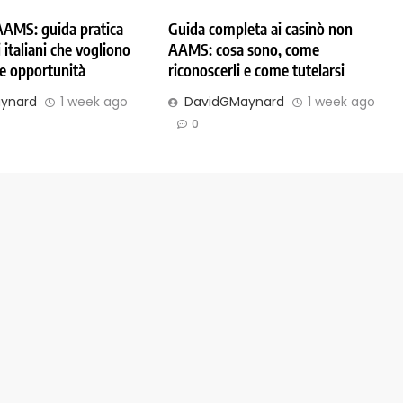
AAMS: guida pratica
Guida completa ai casinò non
 italiani che vogliono
AAMS: cosa sono, come
 e opportunità
riconoscerli e come tutelarsi
ynard
1 week ago
DavidGMaynard
1 week ago
0