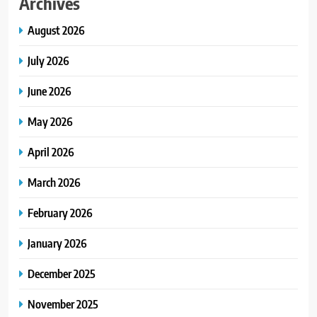
Archives
August 2026
July 2026
June 2026
May 2026
April 2026
March 2026
February 2026
January 2026
December 2025
November 2025