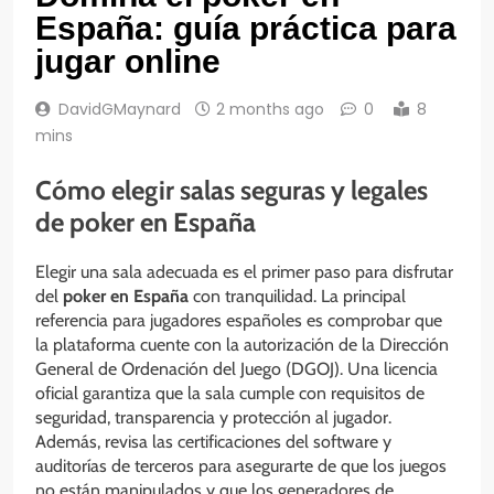
España: guía práctica para
jugar online
DavidGMaynard
2 months ago
0
8
mins
Cómo elegir salas seguras y legales
de poker en España
Elegir una sala adecuada es el primer paso para disfrutar
del
poker en España
con tranquilidad. La principal
referencia para jugadores españoles es comprobar que
la plataforma cuente con la autorización de la Dirección
General de Ordenación del Juego (DGOJ). Una licencia
oficial garantiza que la sala cumple con requisitos de
seguridad, transparencia y protección al jugador.
Además, revisa las certificaciones del software y
auditorías de terceros para asegurarte de que los juegos
no están manipulados y que los generadores de