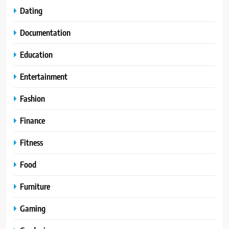
Dating
Documentation
Education
Entertainment
Fashion
Finance
Fitness
Food
Furniture
Gaming