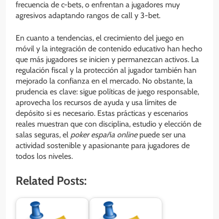
frecuencia de c-bets, o enfrentan a jugadores muy
agresivos adaptando rangos de call y 3-bet.
En cuanto a tendencias, el crecimiento del juego en
móvil y la integración de contenido educativo han hecho
que más jugadores se inicien y permanezcan activos. La
regulación fiscal y la protección al jugador también han
mejorado la confianza en el mercado. No obstante, la
prudencia es clave: sigue políticas de juego responsable,
aprovecha los recursos de ayuda y usa límites de
depósito si es necesario. Estas prácticas y escenarios
reales muestran que con disciplina, estudio y elección de
salas seguras, el
poker españa online
puede ser una
actividad sostenible y apasionante para jugadores de
todos los niveles.
Related Posts: