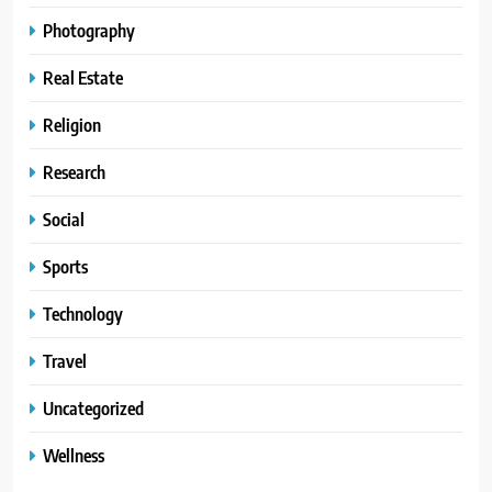
Photography
Real Estate
Religion
Research
Social
Sports
Technology
Travel
Uncategorized
Wellness