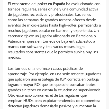
El ecosistema del
poker en España
ha evolucionado con
torneos regulares, series online y una comunidad activa
de jugadores recreativos y profesionales. Las series
como las semanas de grandes torneos ofrecen desde
eventos de micro-stakes hasta high-roller, permitiendo a
muchos jugadores escalar en bankroll y experiencia. Un
escenario típico: un jugador aficionado en Barcelona o
Valencia empieza en torneos de baja entrada, estudia
manos con software y, tras varios meses, logra
resultados consistentes que le permiten subir a buy-ins
medios.
Los torneos online ofrecen casos prácticos de
aprendizaje. Por ejemplo, en una serie reciente, jugadores
que aplicaron una estrategia de ICM correcta en burbuja
lograron mayor ROI que los que solo buscaban botes
grandes sin tener en cuenta la ecuación de supervivencia.
Otro escenario común es el de los regulares que
emplean HUDs para explotar tendencias de oponentes:
detectan jugadores demasiado pasivos y aumentan la