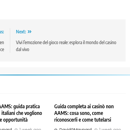
us:
Next:
 en
Vivi l’emozione del gioco reale: esplora il mondo del casino
nce
dal vivo
AAMS: guida pratica
Guida completa ai casinò non
 italiani che vogliono
AAMS: cosa sono, come
 e opportunità
riconoscerli e come tutelarsi
ynard
1 week ago
DavidGMaynard
1 week ago