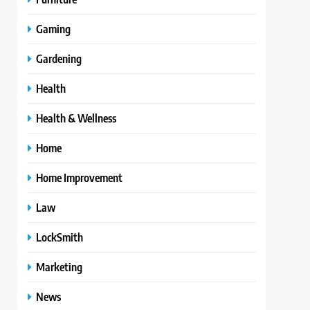
Gaming
Gardening
Health
Health & Wellness
Home
Home Improvement
Law
LockSmith
Marketing
News