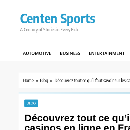
Skip
to
Centen Sports
content
A Century of Stories in Every Field
AUTOMOTIVE
BUSINESS
ENTERTAINMENT
Home
Blog
Découvrez tout ce qu’il faut savoir sur les c
BLOG
Découvrez tout ce qu’il
casinos en ligne en F