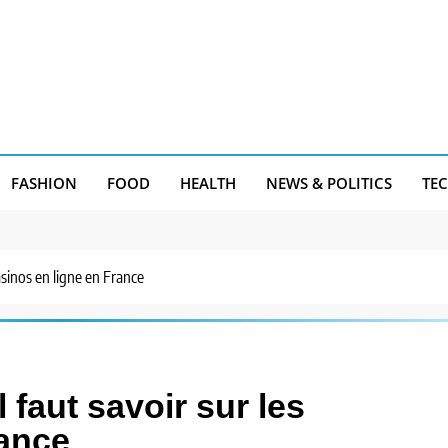
FASHION
FOOD
HEALTH
NEWS & POLITICS
TE
asinos en ligne en France
 faut savoir sur les
rance