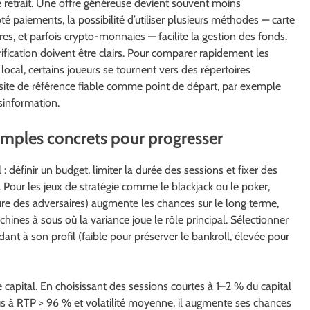
e retrait. Une offre généreuse devient souvent moins
é paiements, la possibilité d’utiliser plusieurs méthodes — carte
res, et parfois crypto-monnaies — facilite la gestion des fonds.
érification doivent être clairs. Pour comparer rapidement les
cal, certains joueurs se tournent vers des répertoires
ul site de référence fiable comme point de départ, par exemple
ésinformation.
xemples concrets pour progresser
: définir un budget, limiter la durée des sessions et fixer des
Pour les jeux de stratégie comme le blackjack ou le poker,
ture des adversaires) augmente les chances sur le long terme,
nes à sous où la variance joue le rôle principal. Sélectionner
dant à son profil (faible pour préserver le bankroll, élevée pour
capital. En choisissant des sessions courtes à 1–2 % du capital
us à RTP > 96 % et volatilité moyenne, il augmente ses chances