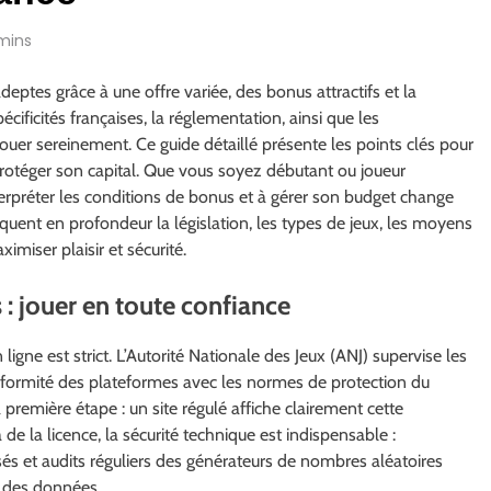
 mins
adeptes grâce à une offre variée, des bonus attractifs et la
cificités françaises, la réglementation, ainsi que les
jouer sereinement. Ce guide détaillé présente les points clés pour
t protéger son capital. Que vous soyez débutant ou joueur
terpréter les conditions de bonus et à gérer son budget change
iquent en profondeur la législation, les types de jeux, les moyens
imiser plaisir et sécurité.
 : jouer en toute confiance
 ligne est strict. L’Autorité Nationale des Jeux (ANJ) supervise les
conformité des plateformes avec les normes de protection du
la première étape : un site régulé affiche clairement cette
de la licence, la sécurité technique est indispensable :
s et audits réguliers des générateurs de nombres aléatoires
té des données.