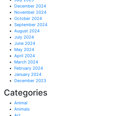
December 2024
November 2024
October 2024
September 2024
August 2024
July 2024
June 2024
May 2024
April 2024
March 2024
February 2024
January 2024
December 2023
Categories
Animal
Animals
Art