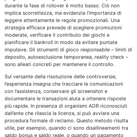
durante la fase di rollover è molto basso. Ciò non
implica scorrettezza, ma evidenzia l’importanza di
leggere attentamente le regole promozionali. Una
strategia efficace prevede di scegliere promozioni
moderate, verificare il contributo dei giochi e
pianificare il bankroll in modo da evitare puntate
impulsive. Gli strumenti di
gioco responsabile
– limiti di
deposito, autoesclusione temporanea, reality check –
sono alleati concreti per mantenere il controllo.
Sul versante della risoluzione delle controversie,
l’esperienza insegna che tracciare le comunicazioni
con l’assistenza, conservare gli screenshot e
documentare le transazioni aiuta a ottenere risposte
più rapide. In presenza di organismi ADR riconosciuti
dall’ente che rilascia la licenza, si può avviare una
procedura formale di reclamo. Questo metodo risulta
utile, per esempio, quando ci sono disallineamenti tra
saldo bonus e saldo reale, o quando un pagamento