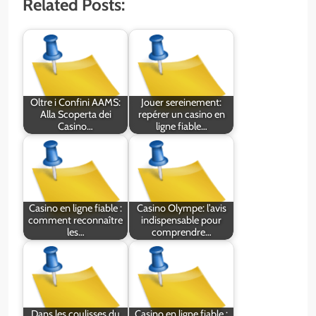
Related Posts:
Oltre i Confini AAMS:
Jouer sereinement:
Alla Scoperta dei
repérer un casino en
Casino…
ligne fiable…
Casino en ligne fiable :
Casino Olympe: l’avis
comment reconnaître
indispensable pour
les…
comprendre…
Dans les coulisses du
Casino en ligne fiable :