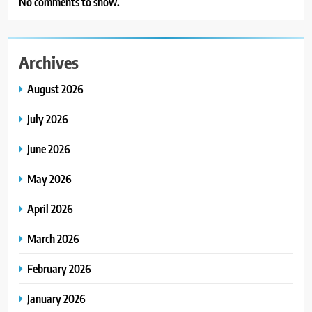
No comments to show.
Archives
August 2026
July 2026
June 2026
May 2026
April 2026
March 2026
February 2026
January 2026