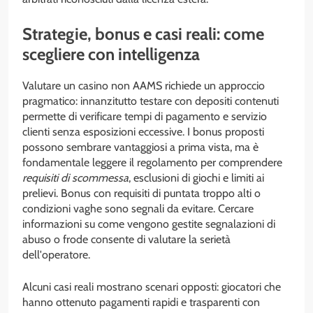
Strategie, bonus e casi reali: come
scegliere con intelligenza
Valutare un casino non AAMS richiede un approccio
pragmatico: innanzitutto testare con depositi contenuti
permette di verificare tempi di pagamento e servizio
clienti senza esposizioni eccessive. I bonus proposti
possono sembrare vantaggiosi a prima vista, ma è
fondamentale leggere il regolamento per comprendere
requisiti di scommessa
, esclusioni di giochi e limiti ai
prelievi. Bonus con requisiti di puntata troppo alti o
condizioni vaghe sono segnali da evitare. Cercare
informazioni su come vengono gestite segnalazioni di
abuso o frode consente di valutare la serietà
dell'operatore.
Alcuni casi reali mostrano scenari opposti: giocatori che
hanno ottenuto pagamenti rapidi e trasparenti con