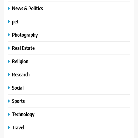
News & Politics
pet
Photography
Real Estate
Religion
Research
Social
Sports
Technology
Travel