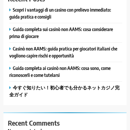
Scopri i vantaggi di un casino con prelievo immediato:
guida pratica e consigli
Guida completa sui casinò non AAMS: cosa considerare
prima di giocare
Casinò non AAMS: guida pratica per giocatori italiani che
vogliono capire rischi e opportunità
Guida completa ai casinò non AAMS: cosa sono, come
riconoscerli e come tutelarsi
今すぐ知りたい！初心者でも分かるネットカジノ完
全ガイド
Recent Comments