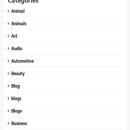
Animal
Animals
Art
Audio
Automotive
Beauty
Blog
blogs
Blogv
Business