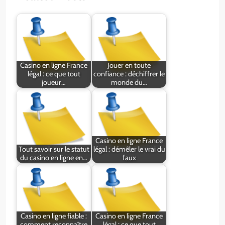
Casino en ligne France
Jouer en toute
légal : ce que tout
confiance : déchiffrer le
joueur…
monde du…
Casino en ligne France
Tout savoir sur le statut
légal : démêler le vrai du
du casino en ligne en…
faux
Casino en ligne fiable :
Casino en ligne France
comment reconnaître
légal : ce que tout