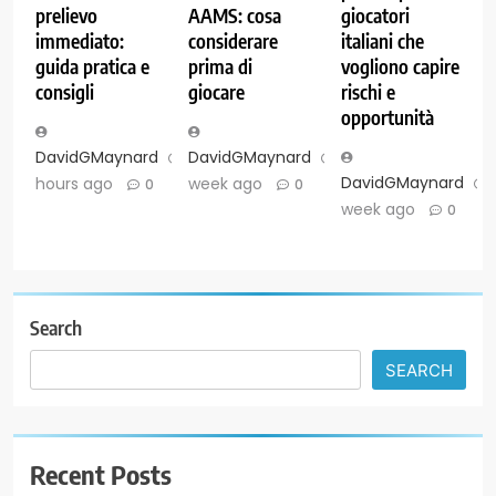
prelievo
AAMS: cosa
giocatori
immediato:
considerare
italiani che
guida pratica e
prima di
vogliono capire
consigli
giocare
rischi e
opportunità
DavidGMaynard
2
DavidGMaynard
1
DavidGMaynard
hours ago
week ago
0
0
week ago
0
Search
SEARCH
Recent Posts