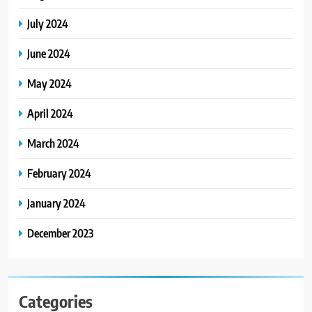
July 2024
June 2024
May 2024
April 2024
March 2024
February 2024
January 2024
December 2023
Categories