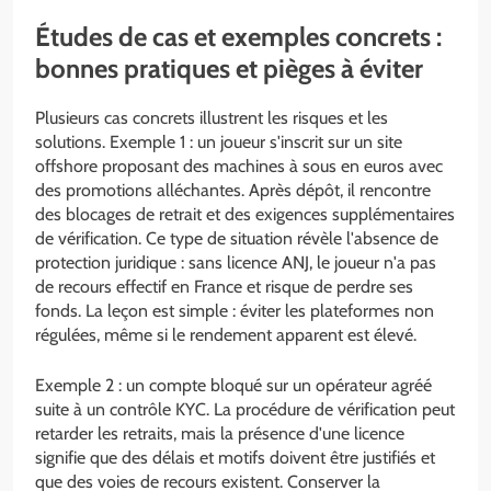
Études de cas et exemples concrets :
bonnes pratiques et pièges à éviter
Plusieurs cas concrets illustrent les risques et les
solutions. Exemple 1 : un joueur s'inscrit sur un site
offshore proposant des machines à sous en euros avec
des promotions alléchantes. Après dépôt, il rencontre
des blocages de retrait et des exigences supplémentaires
de vérification. Ce type de situation révèle l'absence de
protection juridique : sans licence ANJ, le joueur n'a pas
de recours effectif en France et risque de perdre ses
fonds. La leçon est simple : éviter les plateformes non
régulées, même si le rendement apparent est élevé.
Exemple 2 : un compte bloqué sur un opérateur agréé
suite à un contrôle KYC. La procédure de vérification peut
retarder les retraits, mais la présence d'une licence
signifie que des délais et motifs doivent être justifiés et
que des voies de recours existent. Conserver la