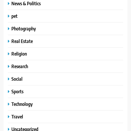
News & Politics
pet
Photography
Real Estate
Religion
Research
Social
Sports
Technology
Travel
Uncategorized