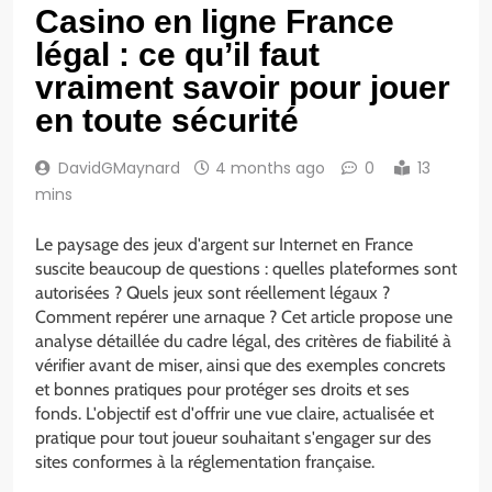
Casino en ligne France
légal : ce qu’il faut
vraiment savoir pour jouer
en toute sécurité
DavidGMaynard
4 months ago
0
13
mins
Le paysage des jeux d'argent sur Internet en France
suscite beaucoup de questions : quelles plateformes sont
autorisées ? Quels jeux sont réellement légaux ?
Comment repérer une arnaque ? Cet article propose une
analyse détaillée du cadre légal, des critères de fiabilité à
vérifier avant de miser, ainsi que des exemples concrets
et bonnes pratiques pour protéger ses droits et ses
fonds. L'objectif est d'offrir une vue claire, actualisée et
pratique pour tout joueur souhaitant s'engager sur des
sites conformes à la réglementation française.