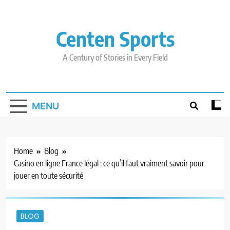
Skip
to
content
Centen Sports
A Century of Stories in Every Field
MENU
Home
Blog
Casino en ligne France légal : ce qu’il faut vraiment savoir pour
jouer en toute sécurité
BLOG