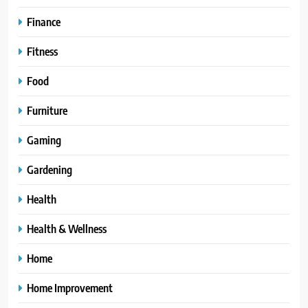
Finance
Fitness
Food
Furniture
Gaming
Gardening
Health
Health & Wellness
Home
Home Improvement