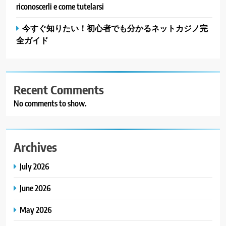
riconoscerli e come tutelarsi
今すぐ知りたい！初心者でも分かるネットカジノ完
全ガイド
Recent Comments
No comments to show.
Archives
July 2026
June 2026
May 2026