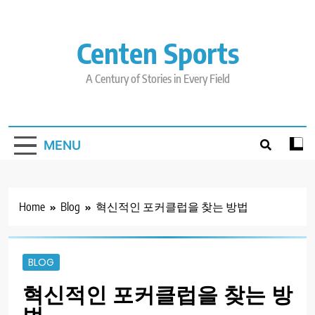
Skip
to
content
Centen Sports
A Century of Stories in Every Field
MENU
Home
Blog
혁신적인 포커클럽을 찾는 방법
BLOG
혁신적인 포커클럽을 찾는 방