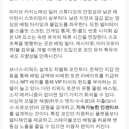
라이브 카지노에선 딜러 스튜디오의 안정성과 낮은 레
이턴시 스트리밍이 승부처다. 낮은 지연과 끊김 없는 영
상은 베팅 타이밍과 몰입도를 좌우한다. 또한 멀티테이
블·스플릿 스크린, 인게임 통계, 핫·콜드 번호 시각화 같
은 UX 요소는 숙련 유저의 체류 시간을 연장한다. 스포
츠북을 병행하는 곳은 베팅 빌더, 캐시아웃, 마이크로마
켓(볼 점유율, 개별 이벤트) 도입으로 코인 유저 특유의
속도 지향성
을 만족시킨다.
보너스·리워드 설계도 차별화 포인트다. 온체인 지갑 연
동을 통해 베팅 금액에 비례한 토큰 리베이트를 지급하
거나, NFT 배지를 통해 VIP 티어와 한도를 부여하는 모
델이 늘고 있다. 다만 리워드 토큰의 유통 물량, 베스팅,
소각 메커니즘이 없다면 장기 가치가 희석될 수 있다.
이상적 모델은 재원(하우스 엣지·수수료)과 지출(보너
스·프로모션)의 균형을 공개하고,
지속가능한 인센티브
를 설계하는 것이다. 특정 코인만 지원하는 플랫폼보다
멀티체인을 제공하고, 스테이블코인 베팅을 허용해 변
동성 노출을 줄일 수 있으면 이용자 편익이 커진다.