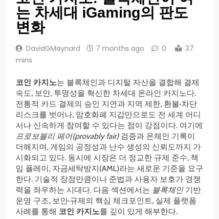
는 차세대 iGaming의 판도
변화
DavidGMaynard
7 months ago
0
37
mins
코인 카지노
는 블록체인과 디지털 자산을 결합해 결제
속도, 보안, 투명성을 혁신한 차세대 온라인 카지노다.
전통적 카드 결제의 승인 지연과 지역 제한, 환불·차단
리스크를 벗어나, 암호화폐 지갑만으로도 전 세계 어디
서나 신속하게 참여할 수 있다는 점이 강점이다. 여기에
프로보블리 페어(provably fair)
검증과 온체인 기록이
더해지며, 게임의 공정성과 난수 생성의 신뢰도까지 가
시화되고 있다. 동시에 시장은 더 정교한 규제 준수, 책
임 플레이, 자금세탁방지(AML)라는 새로운 기준을 요구
한다. 기술적 장점만큼이나 준법과 사용자 보호가 경쟁
력을 좌우하는 시대다. 다음 섹션에서는
블록체인
기반
운영 구조, 보안·규제의 핵심 체크포인트, 실제 플랫폼
사례를 통해
코인 카지노
를 깊이 있게 해부한다.