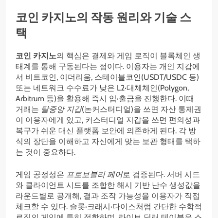
코인 카지노의 작동 원리와 기술 스
택
코인 카지노
의 핵심은 결제와 게임 로직이 블록체인 생
태계를 통해 구동된다는 점이다. 이용자는 개인 지갑에
서 비트코인, 이더리움, 스테이블코인(USDT/USDC 등)
또는 네트워크 수수료가 낮은 L2·대체체인(Polygon,
Arbitrum 등)을 활용해 즉시 입·출금을 진행한다. 이때
거래는
탈중앙 지갑
(논커스터디얼)을 쓰면 자산 통제권
이 이용자에게 있고, 커스터디얼 지갑을 쓰면 편의성과
복구가 쉬운 대신 플랫폼 보안에 의존하게 된다. 각 방
식의 장단을 이해하고 자신에게 맞는 보관 형태를 택하
는 것이 중요하다.
게임 공정성은
프로보블리 페어
로 검증된다. 서버 시드
와 클라이언트 시드를 조합한 해시 기반 난수 생성값을
라운드별로 공개해, 결과 조작 가능성을 이용자가 직접
체크할 수 있다. 슬롯·크래시·다이스처럼 간단한 수학적
로직의 게임에 특히 적합하며, 라이브 딜러 테이블은 스