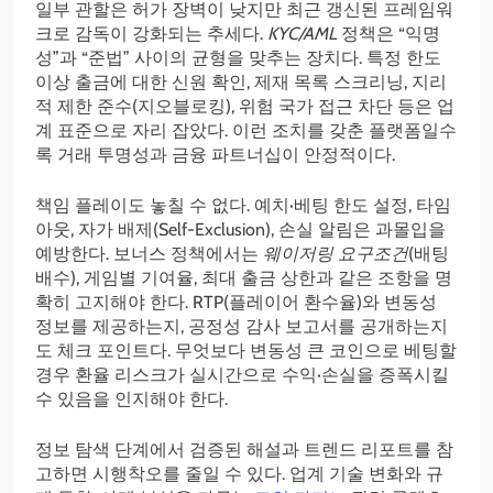
일부 관할은 허가 장벽이 낮지만 최근 갱신된 프레임워
크로 감독이 강화되는 추세다.
KYC/AML
정책은 “익명
성”과 “준법” 사이의 균형을 맞추는 장치다. 특정 한도
이상 출금에 대한 신원 확인, 제재 목록 스크리닝, 지리
적 제한 준수(지오블로킹), 위험 국가 접근 차단 등은 업
계 표준으로 자리 잡았다. 이런 조치를 갖춘 플랫폼일수
록 거래 투명성과 금융 파트너십이 안정적이다.
책임 플레이도 놓칠 수 없다. 예치·베팅 한도 설정, 타임
아웃, 자가 배제(Self-Exclusion), 손실 알림은 과몰입을
예방한다. 보너스 정책에서는
웨이저링 요구조건
(배팅
배수), 게임별 기여율, 최대 출금 상한과 같은 조항을 명
확히 고지해야 한다. RTP(플레이어 환수율)와 변동성
정보를 제공하는지, 공정성 감사 보고서를 공개하는지
도 체크 포인트다. 무엇보다 변동성 큰 코인으로 베팅할
경우 환율 리스크가 실시간으로 수익·손실을 증폭시킬
수 있음을 인지해야 한다.
정보 탐색 단계에서 검증된 해설과 트렌드 리포트를 참
고하면 시행착오를 줄일 수 있다. 업계 기술 변화와 규