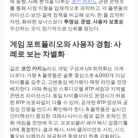
제 동향, 사례 분석을 다루는
코인 카지노
관련 콘텐츠
를 통해 시장 지형을 입체적으로 파악하고, 각 플랫폼의
라이선스·보안·결제 정책을 비교해 보자. 한 줄 요약하
자면, 화려한 보너스보다
투명성
,
준법
,
사용자 보호
를
우선하는 곳이 장기적으로 신뢰를 얻는다.
게임 포트폴리오와 사용자 경험: 사
례로 보는 차별화
같은
코인 카지노
라도 게임 구성과 UX 최적화는 크게
다르다. 가령 A 플랫폼은 슬롯 중심으로 6,000개 이상
타이틀을 갖추고, 고변동성 메가웨이·잭팟 라인을 전면
배치한다. 이때 핵심은 스튜디오별
RTP 세팅
과 지역별
콘텐츠 라이선스다. 동일 타이틀이라도 운영사가 허용
한 RTP 프로파일이 다를 수 있어, 공개된 RTP 정보와 공
정성 인증을 반드시 확인해야 한다. B 플랫폼은 실시간
인터랙션이 중요한 크래시·다이스·림보 같은 온체인 친
화 게임을 전면에 두고,
프로보블리 페어
해시 검증기를
UI에 통합한다. 결과 해시, 서버·클라이언트 시드, 시드
롤오버 이력까지 제공하면 투명성이 한층 강화된다.