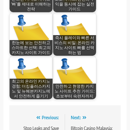
‘빠’를 제대로 이해하는
익을 동시에 잡는 실전
전략
가이드
즉시 플레이와 빠른 서
한눈에 보는 안전하고
비스의 비밀: 온라인 카
스마트한 선택: 최고의
지노 사이트 빠를 선택
카지노 사이트 가이드
하는 법
최고의 온라인 카지노
경험: 더킹플러스카지
안전하고 현명한 카지
노 및 뉴헤븐카지노에
노 사이트 추천 가이드:
서 안전하게 즐기기
초보부터 숙련자까지
Post
Previous:
Next:
navigation
Stop Leaks and Save
Bitcoin Casino Malaysia: