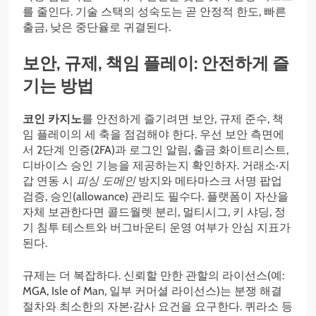
를 줄인다. 기술 스택의 성숙도는 곧 안정적 한도, 빠른
출금, 낮은 중단율로 귀결된다.
보안, 규제, 책임 플레이: 안전하게 즐
기는 방법
코인 카지노
를 안전하게 즐기려면 보안, 규제 준수, 책
임 플레이의 세 축을 점검해야 한다. 우선 보안 측면에
서 2단계 인증(2FA)과 로그인 알림, 출금 화이트리스트,
디바이스 승인 기능을 제공하는지 확인하자. 거래소·지
갑 연동 시
피싱 도메인
방지와 메타마스크 서명 팝업
검증, 승인(allowance) 관리도 필수다. 플랫폼이 자산을
자체 보관한다면 콜드월렛 분리, 멀티시그, 키 샤딩, 정
기 침투 테스트와 버그바운티 운영 여부가 안심 지표가
된다.
규제는 더 복잡하다. 신뢰할 만한 관할의 라이선스(예:
MGA, Isle of Man, 일부 커머셜 라이선스)는 분쟁 해결
절차와 최소한의 자본·감사 요건을 요구한다. 퀴라소 등