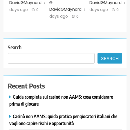
DavidGMaynard
7
DavidGMaynard
DavidGMaynard
7
days ago
days ago
0
0
days ago
0
Search
SEARCH
Recent Posts
Guida completa sui casinò non AAMS: cosa considerare
prima di giocare
Casinò non AAMS: guida pratica per giocatori italiani che
vogliono capire rischi e opportunità