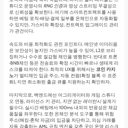
튜디오 운영사의
RNG 인증
과 영상 스트리밍 무결성으
로 신뢰성을 확보한다. 여기에 스마트컨트랙트를 사용
하면 베팅 로직·배당·결제 일부를 온체인으로 자동화할
수 있지만, 가스비와 확장성, 컨트랙트 업그레이드 관리
가 관건이다.
속도와 비용 최적화도 관전 포인트다. 메인넷 이더리움
은 보안성이 높지만 가스비가 높을 수 있어, L2로 브리
징하거나 수수료 절감형 체인을 병행한다. 반대로 트론
·BNB체인 등은 전송료와 확정 시간이 빠르나 생태계 리
스크를 따져야 한다. 최적의 UX를 위해서는
코인 카지
노
가 멀티체인 입금 주소, 자동 컨펌(확정 블록 수 표준
화), 지연 최소화된 출금 큐를 지원하는지 확인하자.
마지막으로, 백엔드에선 어그리게이터와 게임 스튜디
오 연동, 라이선스 키 관리,
지연 없는 레이턴시
설계가
필수다. 실시간 베팅에서 100ms 내외의 반응성은 체감
품질을 좌우한다. 또한 온체인 분석 도구를 통해 위험
주소(해킹·혼탁 자금)의 입금을 차단하고, 의심 거래를
자동 검출하는 AML 규칙 엔진을 갖춘 곳이 운영 리스크