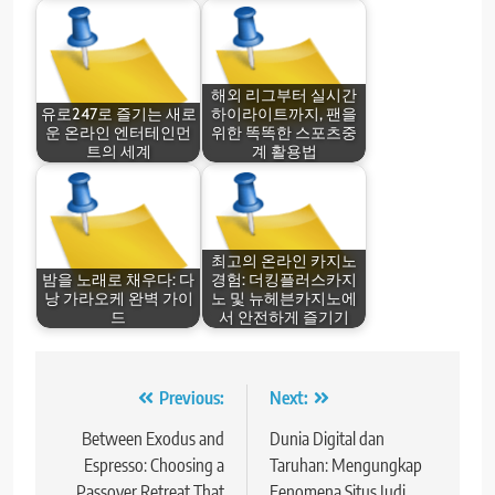
해외 리그부터 실시간
유로247로 즐기는 새로
하이라이트까지, 팬을
운 온라인 엔터테인먼
위한 똑똑한 스포츠중
트의 세계
계 활용법
최고의 온라인 카지노
밤을 노래로 채우다: 다
경험: 더킹플러스카지
낭 가라오케 완벽 가이
노 및 뉴헤븐카지노에
드
서 안전하게 즐기기
Post
Previous:
Next:
navigation
Between Exodus and
Dunia Digital dan
Espresso: Choosing a
Taruhan: Mengungkap
Passover Retreat That
Fenomena Situs Judi