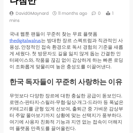
나침반
DavidGMaynard
11 months ago
0
1
mins
국내 웹툰 팬들이 꾸준히 찾는 무료 플랫폼
thedigitalwalrus
는 방대한 장르 스펙트럼과 직관적인 사
용성, 안정적인 접속 환경으로 독서 경험의 기준을 새롭
게 세웠다. 첫 방문자도 길을 잃지 않게 돕는 간결한 인
터페이스와, 작품을 끊김 없이 감상하게 하는 빠른 로딩
이 조화롭게 맞물리며 높은 충성도를 이끌어낸다.
한국 독자들이 꾸준히 사랑하는 이유
무엇보다 다양한 장르에 대한 충실한 공급이 돋보인다.
로맨스·판타지·스릴러·무협·일상·개그·드라마 등 폭넓은
카테고리를 균형 있게 선보여, 출퇴근 중 가벼운 감상부
터 주말 몰아보기까지 상황에 맞는 선택지가 풍부하다.
여기에 사용자 친화적 기능과 지연 없는 접속이 더해지
며 플랫폼 만족도를 끌어올린다.