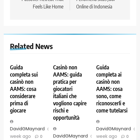
Feels Like Home
Online di Indonesia
Related News
Guida
Casinò non
Guida
completa sui
AAMS: guida
completa ai
casinò non
pratica per
casinò non
AAMS: cosa
giocatori
AAMS: cosa
considerare
italiani che
sono, come
prima di
vogliono capire
riconoscerli e
giocare
rischi e
come tutelarsi
opportunità
DavidGMaynard
1
DavidGMaynard
DavidGMaynard
1
week ago
week ago
0
0