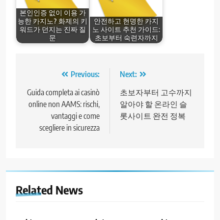
본인인증 없이 이용 가
능한 카지노? 화제의 키
안전하고 현명한 카지
워드가 던지는 진짜 질
노 사이트 추천 가이드:
문
초보부터 숙련자까지
Post
Previous:
Next:
navigation
Guida completa ai casinò
초보자부터 고수까지
online non AAMS: rischi,
알아야 할 온라인 슬
vantaggi e come
롯사이트 완전 정복
scegliere in sicurezza
Related News