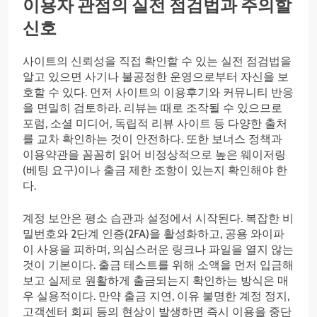
이용자 관점의 실전 점검법과 주의할
신호
사이트의 신뢰성을 직접 확인할 수 있는 실전 점검법을
알고 있으면 사기나 불공정한 운영으로부터 자신을 보
호할 수 있다. 먼저 사이트의 이용후기와 커뮤니티 반응
을 면밀히 검토하라. 리뷰는 때로 조작될 수 있으므로
포럼, 소셜 미디어, 독립적 리뷰 사이트 등 다양한 출처
를 교차 확인하는 것이 안전하다. 또한 보너스 정책과
이용약관을 꼼꼼히 읽어 비정상적으로 높은 웨이저링
(베팅 요구)이나 출금 제한 조항이 있는지 확인해야 한
다.
계정 보안은 평소 습관과 설정에서 시작된다. 복잡한 비
밀번호와 2단계 인증(2FA)을 활성화하고, 공용 와이파
이 사용을 피하며, 의심스러운 링크나 파일을 열지 않는
것이 기본이다. 출금 테스트를 위해 소액을 먼저 입금해
보고 실제로 원활하게 출금되는지 확인하는 방식은 매
우 실용적이다. 만약 출금 지연, 이유 불명한 계정 정지,
고객센터 회피 등의 현상이 발생하면 즉시 이용을 중단