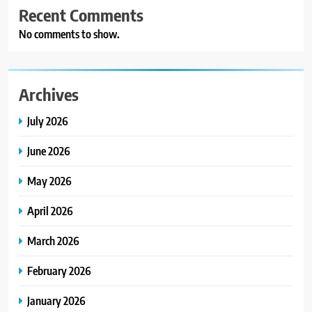
Recent Comments
No comments to show.
Archives
July 2026
June 2026
May 2026
April 2026
March 2026
February 2026
January 2026