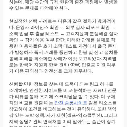
하는데, 해당 수단의 규제 현황과 환전 과정에서 발생할
수 있는 문제를 파악해야 한다.
현실적인 선택 사례로는 다음과 같은 절차가 효과적이
다: 운영사 라이선스 확인 → 외부 감사 리포트 확인 →
소액 입금 후 출금 테스트 → 고객지원과 분쟁해결 절차
확인 → 장기 이용 여부 판단. 이러한 단계를 실제로 적
용한 이용자들은 초기 소액 테스트 과정에서 출금 문제
가 발생하자 즉시 거래를 중단하고 환불 및 신고 절차를
통해 피해를 최소화한 사례가 여럿 보고되었다. 지역별
로는 한국어 지원과 한국 원화(KRW) 입출금 지원 여부
가 이용 편의성과 안전성을 크게 좌우한다.
신뢰할 만한 정보를 찾는 데 도움이 되는 링크 하나를
소개하면, 안전한 사이트를 비교·분석하는 자료나 전문
가 리뷰를 통해 초기에 스크리닝을 할 수 있다. 더 구체
적인 비교를 원할 때는
안전 슬롯사이트
같은 리소스를
참고하여 조건을 비교해보는 것이 유익하다. 또한 책임
감 있는 도박 정책, 자가 제한(셀프-익스클루전), 그리고
지역 상담기관의 연락처를 미리 알아두는 습관이 장기