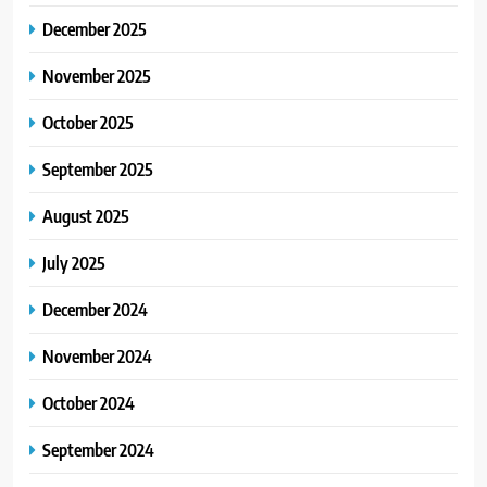
December 2025
November 2025
October 2025
September 2025
August 2025
July 2025
December 2024
November 2024
October 2024
September 2024