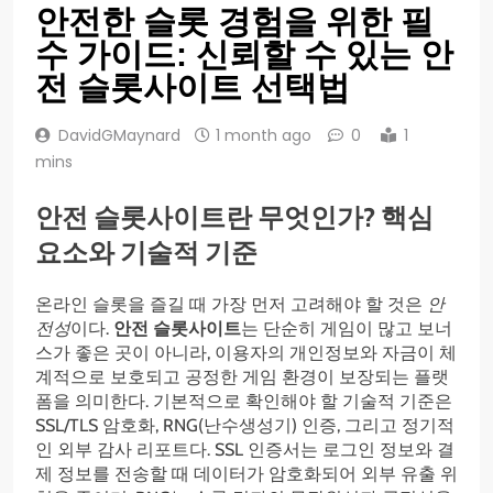
안전한 슬롯 경험을 위한 필
수 가이드: 신뢰할 수 있는 안
전 슬롯사이트 선택법
DavidGMaynard
1 month ago
0
1
mins
안전 슬롯사이트란 무엇인가? 핵심
요소와 기술적 기준
온라인 슬롯을 즐길 때 가장 먼저 고려해야 할 것은
안
전성
이다.
안전 슬롯사이트
는 단순히 게임이 많고 보너
스가 좋은 곳이 아니라, 이용자의 개인정보와 자금이 체
계적으로 보호되고 공정한 게임 환경이 보장되는 플랫
폼을 의미한다. 기본적으로 확인해야 할 기술적 기준은
SSL/TLS 암호화, RNG(난수생성기) 인증, 그리고 정기적
인 외부 감사 리포트다. SSL 인증서는 로그인 정보와 결
제 정보를 전송할 때 데이터가 암호화되어 외부 유출 위