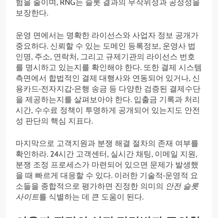
험을 줄이며, RNG는 슬롯 결과의 무작위성과 공정성을
보장한다.
운영 면에서는 명확한 라이선스와 사업자 정보 공개가
중요하다. 신뢰할 수 있는 도메인 등록정보, 운영사 법
인명, 주소, 연락처, 그리고 규제기관의 라이선스 번호
를 명시하고 있는지를 확인해야 한다. 또한 결제 시스템
측면에서 합법적인 결제 대행사와 연동되어 있거나, 신
용카드·전자지갑·은행 송금 등 다양한 검증된 결제수단
을 제공하는지를 살펴보아야 한다. 입출금 기록과 처리
시간, 수수료 정책이 투명하게 공개되어 있는지도 안전
성 판단의 핵심 지표다.
마지막으로 고객지원과 분쟁 해결 절차의 존재 여부를
확인하라. 24시간 고객센터, 실시간 채팅, 이메일 지원,
분쟁 조정 프로세스가 마련되어 있으면 문제가 발생했
을 때 빠르게 대응할 수 있다. 이러한 기술적·운영적 요
소들을 종합적으로 평가하면 진정한 의미의
안전 슬롯
사이트
를 식별하는 데 큰 도움이 된다.