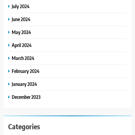
July 2024
June 2024
May 2024
April 2024
March 2024
February 2024
January 2024
December 2023
Categories