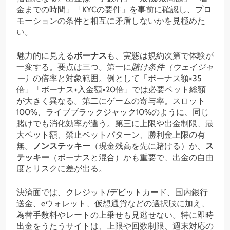
金までの時間」「KYCの要件」を事前に確認し、プロ
モーションの条件と相互に矛盾しないかを見極めた
い。
魅力的に見える
ボーナス
も、実態は規約次第で体験が
一変する。要点は三つ。第一に
賭け条件（ウェイジャ
ー）
の倍率と対象範囲。例として「ボーナス額×35
倍」「ボーナス+入金額×20倍」では必要ベット総額
が大きく異なる。第二にゲームの寄与率。スロット
100%、ライブブラックジャック10%のように、同じ
賭けでも消化効率が違う。第三に上限や出金制限、最
大ベット額、禁止ベットパターン、勝利金上限の有
無。
ノンステッキー
（現金残高を先に賭ける）か、
ス
テッキー
（ボーナスと混合）かも重要で、出金の自由
度とリスクに差が出る。
決済面では、クレジット/デビットカード、国内銀行
送金、eウォレット、仮想通貨などの選択肢に加え、
為替手数料やレートの上乗せも見逃せない。特に即時
出金をうたうサイトは、上限や回数制限、週末対応の