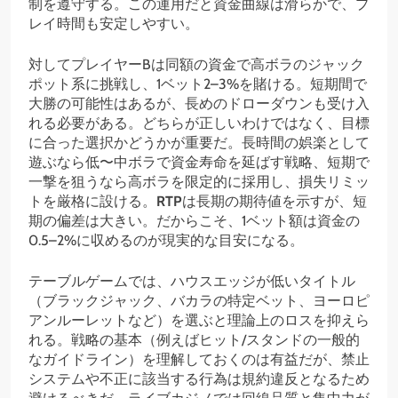
制を遵守する。この運用だと資金曲線は滑らかで、プ
レイ時間も安定しやすい。
対してプレイヤーBは同額の資金で高ボラのジャック
ポット系に挑戦し、1ベット2–3%を賭ける。短期間で
大勝の可能性はあるが、長めのドローダウンも受け入
れる必要がある。どちらが正しいわけではなく、目標
に合った選択かどうかが重要だ。長時間の娯楽として
遊ぶなら低〜中ボラで資金寿命を延ばす戦略、短期で
一撃を狙うなら高ボラを限定的に採用し、損失リミッ
トを厳格に設ける。
RTP
は長期の期待値を示すが、短
期の偏差は大きい。だからこそ、1ベット額は資金の
0.5–2%に収めるのが現実的な目安になる。
テーブルゲームでは、ハウスエッジが低いタイトル
（ブラックジャック、バカラの特定ベット、ヨーロピ
アンルーレットなど）を選ぶと理論上のロスを抑えら
れる。戦略の基本（例えばヒット/スタンドの一般的
なガイドライン）を理解しておくのは有益だが、禁止
システムや不正に該当する行為は規約違反となるため