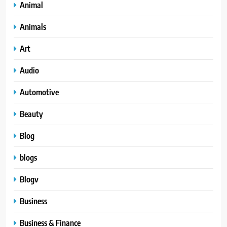
Animal
Animals
Art
Audio
Automotive
Beauty
Blog
blogs
Blogv
Business
Business & Finance