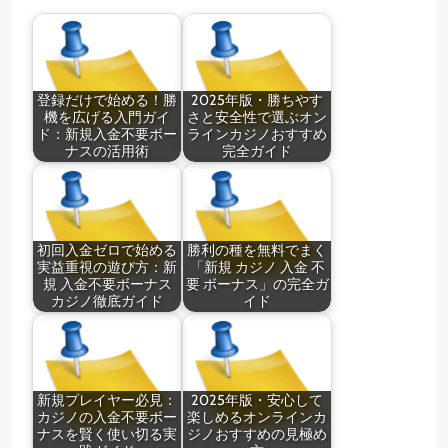
登録だけで始める！勝
2025年版・勝ちやす
機を広げる入門ガイ
さと安全性で選ぶオン
ド：新規入金不要ボー
ラインカジノおすすめ
ナスの活用術
完全ガイド
初回入金ゼロで始める
勝利の種を無料でまく
実益重視の遊び方：新
「新規 カジノ 入金 不
規 入金不要ボーナス
要 ボーナス」の完全ガ
カジノ徹底ガイド
イド
新規プレイヤー必見：
2025年版・安心して
カジノの入金不要ボー
楽しめるオンラインカ
ナスを賢く使い切る実
ジノおすすめの見極め