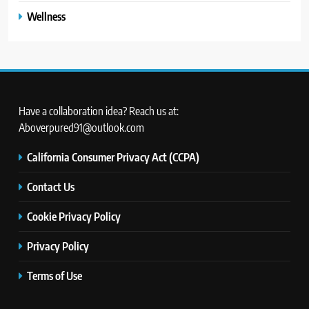
Wellness
Have a collaboration idea? Reach us at:
Aboverpured91@outlook.com
California Consumer Privacy Act (CCPA)
Contact Us
Cookie Privacy Policy
Privacy Policy
Terms of Use