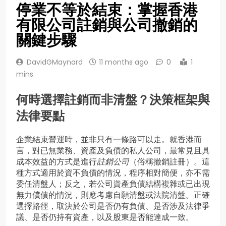
停業不等於結束：掌握香港
有限公司註銷與公司撤銷的
關鍵步驟
DavidGMaynard
11 months ago
0
1
mins
何時選擇註銷而非清盤？決策框架與
法律要點
企業結束營運時，並非只有一條路可以走。就香港而
言，對已無業務、資產及負債的私人公司，最常見且具
成本效益的方式是進行
註銷公司
（俗稱撤銷註冊）。這
種方式適用於資不負債的情況，程序相對簡便，亦不需
委任清盤人；反之，若公司資產負債結構複雜或已出現
無力償債的情況，則應考慮自願清盤或法院清盤。正確
選擇路徑，取決於公司是否仍有負債、是否涉及法律爭
議、是否仍持有資產，以及股東是否能達成一致。