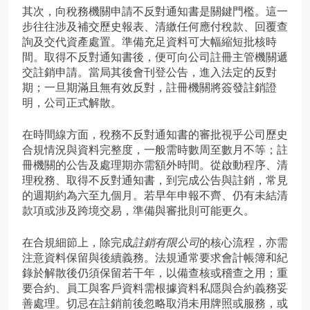
其次，向稅務機關申請不反對通知書是關鍵門檻。這一
步往往涉及補交歷史報表、清繳任何應付稅款、回覆查
詢及交代資產處置。準備充足資料可大幅縮短批核時
間。取得不反對通知書後，便可向公司註冊主管機關遞
交註銷申請。當局其後會刊登公告，進入法定的反對
期；一旦期滿且無有效反對，註冊機關將簽發註銷證
明，公司正式解散。
在時間線方面，稅務不反對通知書的審批視乎公司歷史
合規情況與資料完整度，一般需時數周至數月不等；註
冊機關的公告及處理期亦需額外時間。從啟動程序、清
理稅務、取得不反對通知書，到完成公告與註銷，常見
的週期約為六至九個月。若早年申報不齊、仍有未結清
款項或涉及跨境交易，準備與審批則可能更久。
在合規細節上，除完成
註銷有限公司
的核心流程，亦需
注意資料保留與後續義務。法規通常要求會計帳簿和紀
錄於解散後仍須保留若干年，以備查核或稽查之用；重
要合約、員工與客戶資料需根據資料私隱與合約義務妥
善處理。切忌在註銷前後忽略取消未用牌照或服務，或