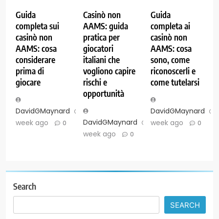
Guida
Casinò non
Guida
completa sui
AAMS: guida
completa ai
casinò non
pratica per
casinò non
AAMS: cosa
giocatori
AAMS: cosa
considerare
italiani che
sono, come
prima di
vogliono capire
riconoscerli e
giocare
rischi e
come tutelarsi
opportunità
DavidGMaynard
1
DavidGMaynard
DavidGMaynard
1
week ago
week ago
0
0
week ago
0
Search
SEARCH