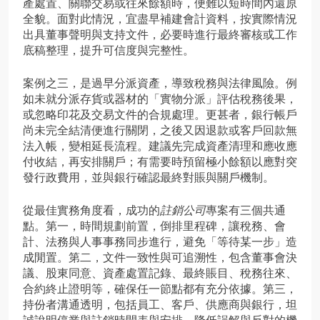
產處置、關聯交易或往來餘額時，便難以短時間內還原
全貌。面對此情況，宜盡早補建會計資料，按實際情況
出具董事聲明與支持文件，必要時進行最終審核或工作
底稿整理，提升可信度與完整性。
案例之三，是過早分派資產，導致稅務與法律風險。例
如未就分派存貨或器材的「實物分派」評估稅務後果，
或忽略印花及交易文件的合規處理。更甚者，銀行帳戶
尚未完全結清便進行關閉，之後又因退款或客戶回款無
法入帳，變相延長流程。建議先完成資產清理和應收應
付收結，再安排關戶；有需要時預留極小餘額以應對突
發行政費用，並與銀行確認最終對賬與關戶機制。
從最佳實務角度看，成功的
註銷公司
專案有三個共通
點。第一，時間規劃前置，倒排里程碑，讓稅務、會
計、法務與人事事務同步進行，避免「等待某一步」造
成閒置。第二，文件一致性與可追溯性，包含董事會決
議、股東同意、資產處置記錄、最終賬目、稅務往來、
合約終止證明等，確保任一節點都有充分依據。第三，
持份者溝通透明，包括員工、客戶、供應商與銀行，坦