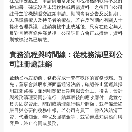
在法律要點上，申請前通常須先向稅務機關取得不反對
通知書，確認沒有未清稅務或所需資料；之後再向公司
註冊主管機關遞交註銷申請。期間會有公告及反對期，
以保障債權人及持份者的權益。若在反對期內有關人士
提出合理異議，註銷將被中止或延後。只有在確定無人
反對且所有條件滿足後，公司註冊方會正式撤銷，資料
則被標記為已解散。
實務流程與時間線：從稅務清理到公
司註冊處註銷
啟動
公司註銷
前，務必完成一套有秩序的實務步驟。首
先，董事會與股東層面需通過決議，確認停止營運與採
用註銷路徑，並列明關鍵日期與職責分工。接著，會計
與稅務清理要同步進行：結算最後的應收應付、處置存
貨與固定資產、關閉或清理銀行帳戶餘額，並準備最終
賬目與必要的稅務申報。若公司有員工，需依法結清工
資、代通知金、年假及強積金等，並妥善通知供應商與
客戶，終止合同或服務。