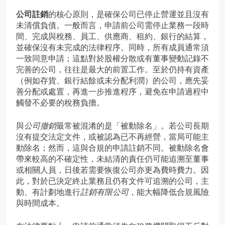
公司註銷
的核心原則，是確保公司已停止營運並且沒有
未清償負債。一般而言，申請前公司需停止業務一段時
間、完成與稅務、員工、供應商、租約、銀行的結算，
並確保沒有未完成的法律程序。同時，所有成員通常須
一致同意申請；這點對於股權分散或有董事變動記錄不
完善的公司，往往是最大的前置工作。至於仍持有資產
（例如存貨、銀行結餘或未分配利潤）的公司，應先妥
善分配或處置，再進一步推進程序，避免在申請過程中
觸發不必要的稅務負擔。
與
公司撤銷
最常被混淆的是「被動除名」。若公司長期
沒有提交法定文件，或被認為已不再經營，當局可能主
動除名；然而，這與合規的申請註銷不同。被動除名會
帶來較高的不確定性，未結清的責任仍可能追溯至董事
或相關人員，日後若需要恢復公司亦更為費時費力。因
此，對於已決定終止業務且仍有文件可追溯的公司，主
動、有計劃地進行
註銷有限公司
，能大幅降低合規風險
與時間成本。