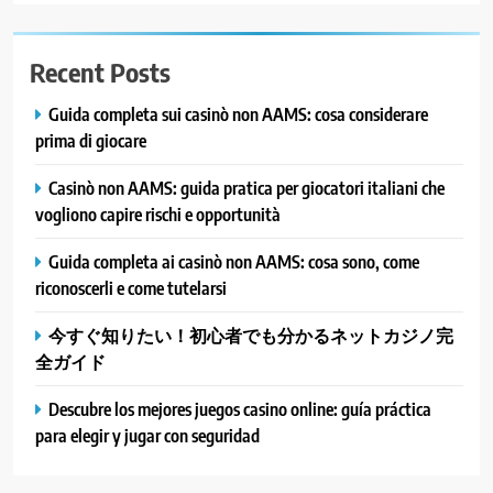
Recent Posts
Guida completa sui casinò non AAMS: cosa considerare
prima di giocare
Casinò non AAMS: guida pratica per giocatori italiani che
vogliono capire rischi e opportunità
Guida completa ai casinò non AAMS: cosa sono, come
riconoscerli e come tutelarsi
今すぐ知りたい！初心者でも分かるネットカジノ完
全ガイド
Descubre los mejores juegos casino online: guía práctica
para elegir y jugar con seguridad