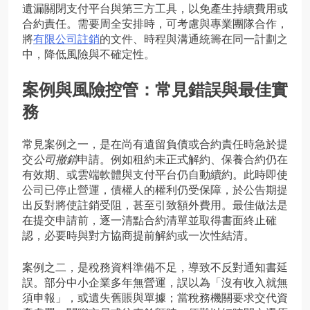
遺漏關閉支付平台與第三方工具，以免產生持續費用或
合約責任。需要周全安排時，可考慮與專業團隊合作，
將
有限公司註銷
的文件、時程與溝通統籌在同一計劃之
中，降低風險與不確定性。
案例與風險控管：常見錯誤與最佳實
務
常見案例之一，是在尚有遺留負債或合約責任時急於提
交
公司撤銷
申請。例如租約未正式解約、保養合約仍在
有效期、或雲端軟體與支付平台仍自動續約。此時即使
公司已停止營運，債權人的權利仍受保障，於公告期提
出反對將使註銷受阻，甚至引致額外費用。最佳做法是
在提交申請前，逐一清點合約清單並取得書面終止確
認，必要時與對方協商提前解約或一次性結清。
案例之二，是稅務資料準備不足，導致不反對通知書延
誤。部分中小企業多年無營運，誤以為「沒有收入就無
須申報」，或遺失舊賬與單據；當稅務機關要求交代資